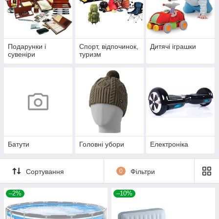
Подарунки і
Спорт, відпочинок,
Дитячі іграшки
сувеніри
туризм
Батути
Головні убори
Електроніка
Сортування
0
Фільтри
–2%
–10%