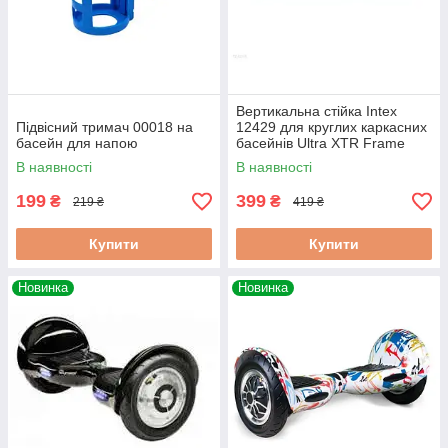
Вертикальна стійка Intex
Підвісний тримач 00018 на
12429 для круглих каркасних
басейн для напою
басейнів Ultra XTR Frame
(457, 488, 549, 610)
В наявності
В наявності
199
399
₴
₴
219 ₴
419 ₴
Купити
Купити
Новинка
Новинка