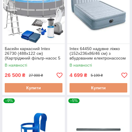
Басейн каркасний Intex
Intex 64450 надувне ліжко
26730 (488х122 см)
(152х236х86/46 см) з
(Картріджний фільтр-насос 5
вбудованим електронасосом
678 л/год, драбина, тент,
В наявності
В наявності
підстилка)
26 500
4 699
₴
₴
27 000 ₴
5 199 ₴
Купити
Купити
–9%
–5%