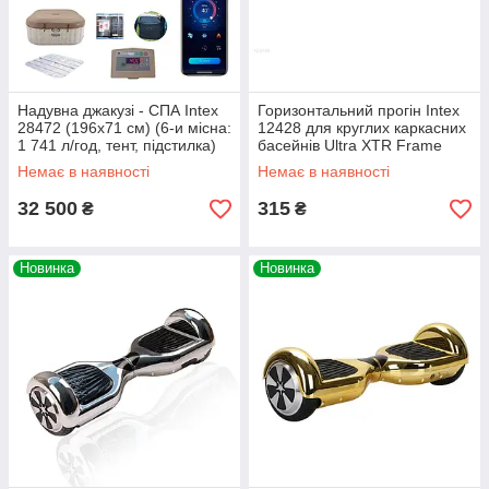
Надувна джакузі - СПА Intex
Горизонтальний прогін Intex
28472 (196х71 см) (6-и місна:
12428 для круглих каркасних
1 741 л/год, тент, підстилка)
басейнів Ultra XTR Frame
(457, 488, 549, 610, 671, 732
Немає в наявності
Немає в наявності
см)
32 500
315
₴
₴
Новинка
Новинка