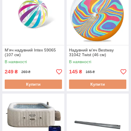
М'яч надувний Intex 59065
Надувний м'яч Bestway
(107 см)
31042 Twist (46 см)
В наявності
В наявності
249
145
₴
₴
269 ₴
165 ₴
Купити
Купити