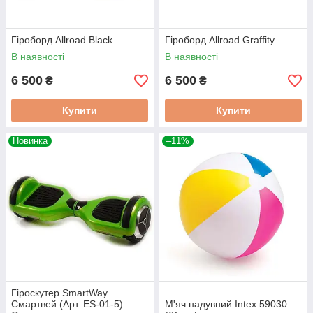
Гіроборд Allroad Black
Гіроборд Allroad Graffity
В наявності
В наявності
6 500
6 500
₴
₴
Купити
Купити
Новинка
–11%
Гіроскутер SmartWay
Смартвей (Арт. ES-01-5)
М'яч надувний Intex 59030