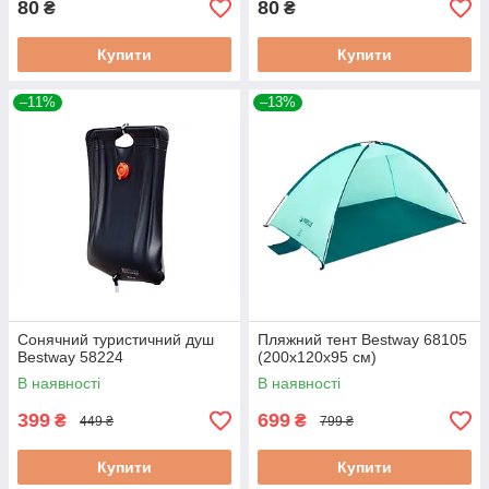
80
80
₴
₴
Купити
Купити
–11%
–13%
Сонячний туристичний душ
Пляжний тент Bestway 68105
Bestway 58224
(200х120х95 см)
В наявності
В наявності
399
699
₴
₴
449 ₴
799 ₴
Купити
Купити