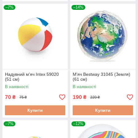
–7%
–14%
Надувний м'яч Intex 59020
М'яч Вestway 31045 (Земля)
(51 см)
(61 см)
В наявності
В наявності
70
190
₴
₴
75 ₴
220 ₴
Купити
Купити
–7%
–12%