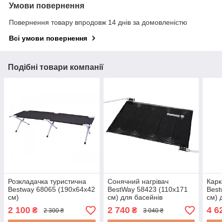
Умови повернення
Повернення товару впродовж 14 днів за домовленістю
Всі умови повернення
Подібні товари компанії
Розкладачка туристична
Сонячний нагрівач
Карк
Bestway 68065 (190х64х42
BestWay 58423 (110х171
Best
см)
см) для басейнів
см) 
2 100
2 740
4 6
₴
₴
2 300 ₴
3 040 ₴