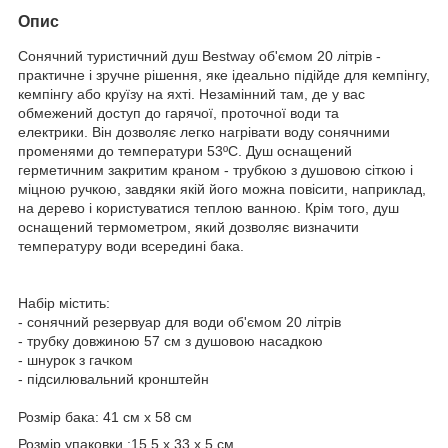
Опис
Сонячний туристичний душ Bestway об'ємом 20 літрів -
практичне і зручне рішення, яке ідеально підійде для кемпінгу,
кемпінгу або круїзу на яхті. Незамінний там, де у вас
обмежений доступ до гарячої, проточної води та
електрики. Він дозволяє легко нагрівати воду сонячними
променями до температури 53ºC. Душ оснащений
герметичним закритим краном - трубкою з душовою сіткою і
міцною ручкою, завдяки якій його можна повісити, наприклад,
на дерево і користуватися теплою ванною. Крім того, душ
оснащений термометром, який дозволяє визначити
температуру води всередині бака.
Набір містить:
- сонячний резервуар для води об'ємом 20 літрів
- трубку довжиною 57 см з душовою насадкою
- шнурок з гачком
- підсилювальний кронштейн
Розмір бака: 41 см х 58 см
Розмір упаковки :15,5 х 33 х 5 см