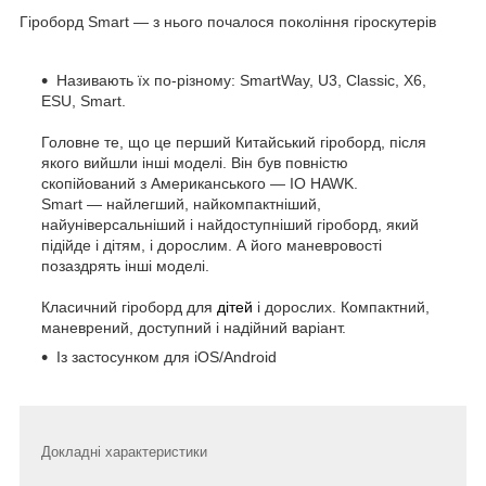
Гіроборд Smart — з нього почалося покоління гіроскутерів
Називають їх по-різному: SmartWay, U3, Classic, X6,
ESU, Smart.
Головне те, що це перший Китайський гіроборд, після
якого вийшли інші моделі. Він був повністю
скопійований з Американського — IO HAWK.
Smart — найлегший, найкомпактніший,
найуніверсальніший і найдоступніший гіроборд, який
підійде і дітям, і дорослим. А його маневровості
позаздрять інші моделі.
Класичний гіроборд для
дітей
і дорослих. Компактний,
маневрений, доступний і надійний варіант.
Із застосунком для iOS/Android
Докладні характеристики