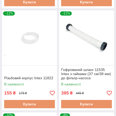
Купити
Купити
–11%
–11%
Гофрований шланг 11535
Intex з гайками (37 см/38 мм)
Різьбовий корпус Intex 11822
до фільтр-насоса
В наявності
В наявності
155
395
₴
₴
175 ₴
445 ₴
Купити
Купити
–10%
–9%