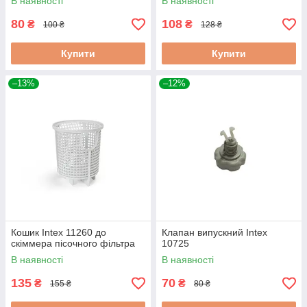
В наявності
В наявності
80
108
₴
₴
100 ₴
128 ₴
Купити
Купити
–13%
–12%
Кошик Intex 11260 до
Клапан випускний Intex
скіммера пісочного фільтра
10725
В наявності
В наявності
135
70
₴
₴
155 ₴
80 ₴