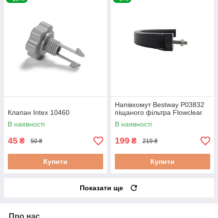
Напівхомут Bestway P03832
Клапан Intex 10460
піщаного фільтра Flowclear
В наявності
В наявності
45
199
₴
₴
50 ₴
219 ₴
Купити
Купити
Показати ще
Про нас