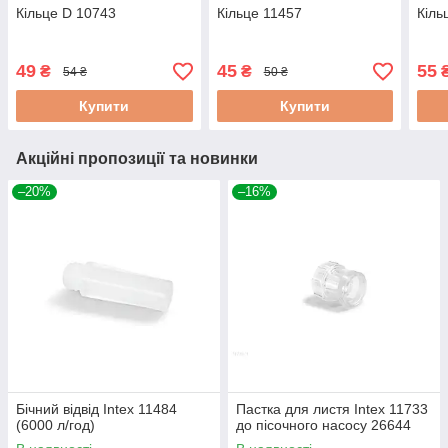
Кільце D 10743
Кільце 11457
Кіль
49
45
55
₴
₴
54 ₴
50 ₴
Купити
Купити
Акційні пропозиції та новинки
–20%
–16%
Бічний відвід Intex 11484
Пастка для листя Intex 11733
(6000 л/год)
до пісочного насосу 26644