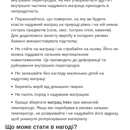
внутрішня частина надувного матраца приходить в
непридатність.
Переконайтеся, що поверхня, на яку ви будете
класти надувний матрац на природі рівна і на ній немає
гострих предметів (скла, хвої, гострих гілок, каменів).
Для додаткового захисту виробу в похідних умовах
бажано використовувати підстилку.
Не стійте на матраці і не стрибайте на ньому. Його не
можна піддавати сильним вертикальним
навантаженням. Це призводить до деформації та
руйнування внутрішніх перегородок.
Не залишайте без нагляду маленьких дітей на
надутому матраці.
Бережіть виріб від домашніх тварин.
Не паліть поряд з надувним матрацом.
Краще зберігати
матрац Intex
при кімнатній
температурі. Якщо він перебував в умовах низьких
температур, не розкривайте і не надувайте його відразу,
щоб уникнути розтріскування матеріалу.
Що може стати в нагоді?