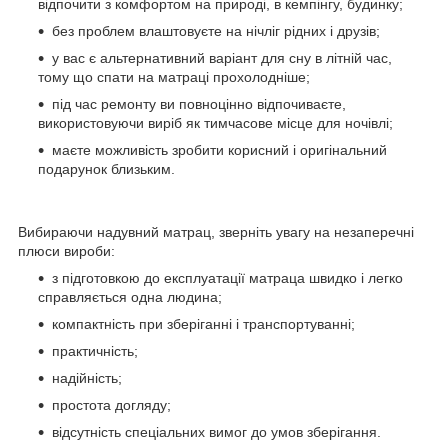
відпочити з комфортом на природі, в кемпінгу, будинку;
без проблем влаштовуєте на нічліг рідних і друзів;
у вас є альтернативний варіант для сну в літній час,
тому що спати на матраці прохолодніше;
під час ремонту ви повноцінно відпочиваєте,
використовуючи виріб як тимчасове місце для ночівлі;
маєте можливість зробити корисний і оригінальний
подарунок близьким.
Вибираючи надувний матрац, зверніть увагу на незаперечні
плюси вироби:
з підготовкою до експлуатації матраца швидко і легко
справляється одна людина;
компактність при зберіганні і транспортуванні;
практичність;
надійність;
простота догляду;
відсутність спеціальних вимог до умов зберігання.