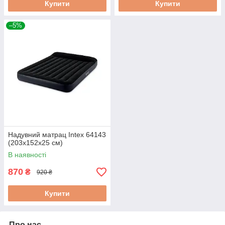
Купити
Купити
–5%
Надувний матрац Intex 64143
(203x152x25 см)
В наявності
870
₴
920 ₴
Купити
Про нас