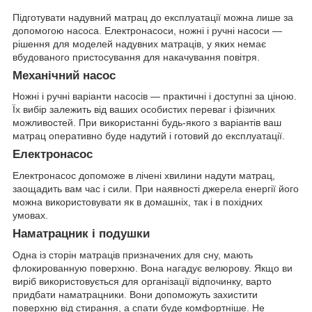
Підготувати надувний матрац до експлуатації можна лише за
допомогою насоса. Електронасоси, ножні і ручні насоси —
рішення для моделей надувних матраців, у яких немає
вбудованого пристосування для накачування повітря.
Механічний насос
Ножні і ручні варіанти насосів — практичні і доступні за ціною.
Їх вибір залежить від ваших особистих переваг і фізичних
можливостей. При використанні будь-якого з варіантів ваш
матрац оперативно буде надутий і готовий до експлуатації.
Електронасос
Електронасос допоможе в лічені хвилини надути матрац,
заощадить вам час і сили. При наявності джерела енергії його
можна використовувати як в домашніх, так і в похідних
умовах.
Наматрацник і подушки
Одна із сторін матраців призначених для сну, мають
флокированную поверхню. Вона нагадує велюрову. Якщо ви
виріб використовується для організації відпочинку, варто
придбати наматрацники. Вони допоможуть захистити
поверхню від стирання, а спати буде комфортніше. Не