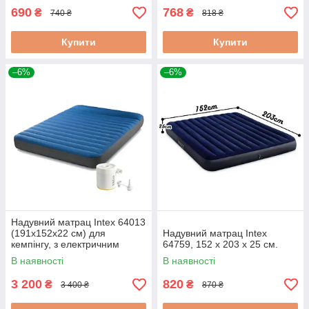
690
768
₴
₴
740 ₴
818 ₴
Купити
Купити
–6%
–6%
Надувний матрац Intex 64013
(191х152х22 см) для
Надувний матрац Intex
кемпінгу, з електричним
64759, 152 х 203 х 25 см.
насосом від USB
В наявності
В наявності
3 200
820
₴
₴
3 400 ₴
870 ₴