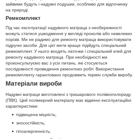
зайвими будуть і надувні подушки, особливо для відпочинку
на природі.
Ремкомплект
Під час експлуатації надувного матраца з необережності
можуть статися ушкодження у вигляді проколів або невеликих
порізів. Ми не радимо для ремонту матраца використовувати
підручні засоби. Для цієї мети краще підійдуть спеціальний
ремкомплект. У нього входять латочки і спеціальний клей для
ремонту надувного матраца. При необхідності ми
проконсультуємо вас з усіх питань, які стосуються
послідовності проведення ремонтних робіт. Використання
ремкомплекту гарантовано продовжить термін служби виробу.
Матеріали вироби
Надувні матраци виготовлені з тришарового полівінілхлориду
(ПВХ). Цей полімерний матеріалу має відмінні експлуатаційні
характеристики:
підвищена міцність;
зносостійкість;
гіпоалергенність;