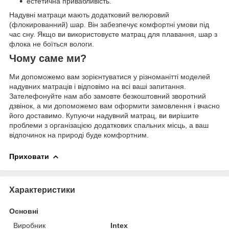
естетична привабливість.
Надувні матраци мають додатковий велюровий
(флокированний) шар. Він забезпечує комфортні умови під
час сну. Якщо ви використовуєте матрац для плавання, шар з
флока не боїться вологи.
Чому саме ми?
Ми допоможемо вам зорієнтуватися у різноманітті моделей
надувних матраців і відповімо на всі ваші запитання.
Зателефонуйте нам або замовте безкоштовний зворотний
дзвінок, а ми допоможемо вам оформити замовлення і вчасно
його доставимо. Купуючи надувний матрац, ви вирішите
проблеми з організацією додаткових спальних місць, а ваш
відпочинок на природі буде комфортним.
Приховати
Характеристики
Основні
Виробник
Intex