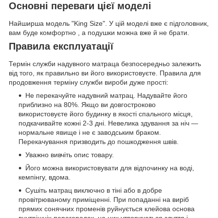
Основні переваги цієї моделі
Найширша модель "King Size". У цій моделі вже є підголовник,
вам буде комфортно , а подушки можна вже й не брати.
Правила експлуатації
Термін служби надувного матраца безпосередньо залежить
від того, як правильно ви його використовуєте. Правила для
продовження терміну служби вироби дуже прості:
Не перекачуйте надувний матрац. Надувайте його
приблизно на 80%. Якщо ви довгостроково
використовуєте його будинку в якості спального місця,
подкачивайте кожні 2-3 дні. Невелика здування за ніч —
нормальне явище і не є заводським браком.
Перекачування призводить до пошкодження швів.
Уважно вивчіть опис товару.
Його можна використовувати для відпочинку на воді,
кемпінгу, вдома.
Сушіть матрац виключно в тіні або в добре
провітрюваному приміщенні. При попаданні на виріб
прямих сонячних променів руйнується клейова основа
внутрішніх перегородок, на них утворюються здуття і