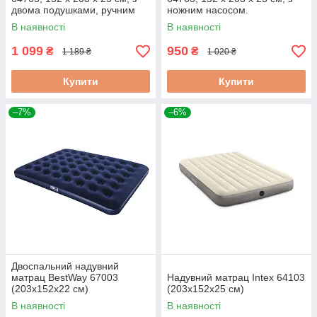
двома подушками, ручним
ножним насосом.
насосом
В наявності
В наявності
1 099
950
₴
₴
1 189 ₴
1 020 ₴
Купити
Купити
–7%
–6%
Двоспальний надувний
матрац BestWay 67003
Надувний матрац Intex 64103
(203х152х22 см)
(203х152х25 см)
В наявності
В наявності