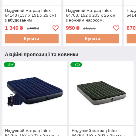
Надувний матрац Intex
Надувний матрац Intex
Наду
64148 (137 x 191 x 25 см)
64763, 152 х 203 x 25 см,
6414
з вбудованим
з ножним насосом.
електронасосом
1 349
950
870
₴
₴
1 449 ₴
1 020 ₴
Купити
Купити
Акційні пропозиції та новинки
–8%
–7%
Надувний матрац Intex
Надувний матрац Intex
64765, 152 х 203 х 25 см, з
64763, 152 х 203 x 25 см, з