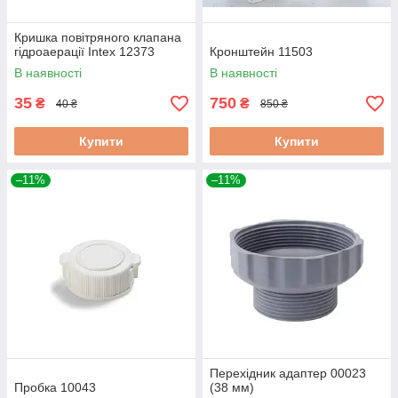
Кришка повітряного клапана
гідроаерації Intex 12373
Кронштейн 11503
В наявності
В наявності
35
750
₴
₴
40 ₴
850 ₴
Купити
Купити
–11%
–11%
Перехідник адаптер 00023
Пробка 10043
(38 мм)