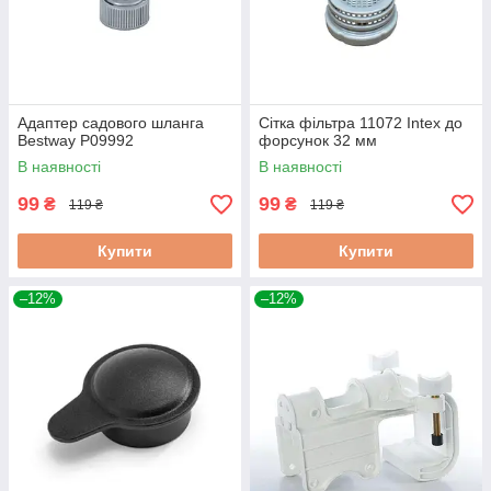
Адаптер садового шланга
Сітка фільтра 11072 Intex до
Bestway P09992
форсунок 32 мм
В наявності
В наявності
99
99
₴
₴
119 ₴
119 ₴
Купити
Купити
–12%
–12%