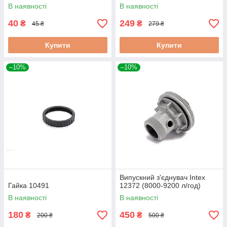
В наявності
В наявності
40
249
₴
₴
45 ₴
279 ₴
Купити
Купити
–10%
–10%
Випускний з'єднувач Intex
Гайка 10491
12372 (8000-9200 л/год)
В наявності
В наявності
180
450
₴
₴
200 ₴
500 ₴