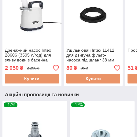
Дренажний насос Intex
Ущільнювач Intex 11412
Проб
28606 (3595 л/год) для
для двигуна фільтр-
зливу води з басейна
насоса під шланг 38 мм
2 050
80
51
₴
₴
2 250 ₴
85 ₴
Купити
Купити
Акційні пропозиції та новинки
–17%
–17%