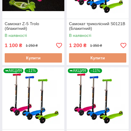
Самокат Z-5 Trolo
Самокат триколісний S0121B
(блакитний)
(Блакитний)
В наявності
В наявності
1 100
1 200
₴
₴
1 250 ₴
1 350 ₴
Купити
Купити
➥АКЦИЯ
–11%
➥АКЦИЯ
–11%