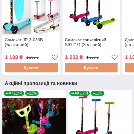
Самокат JR 3-033B
Самокат триколісний
Дриф
(Блакитний)
S0121G (Зелений)
(арт
1 100
1 200
1 1
₴
₴
1 200 ₴
1 350 ₴
Купити
Купити
Акційні пропозиції та новинки
➥АКЦИЯ
–12%
➥АКЦИЯ
–11%