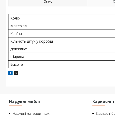
Опис
Х
Колір
Матеріал
Країна
Кількість штук у коробці
Довжина:
Ширина
Висота
Надувні меблі
Каркасні 
Надувні матраци Intex
Каркасні б