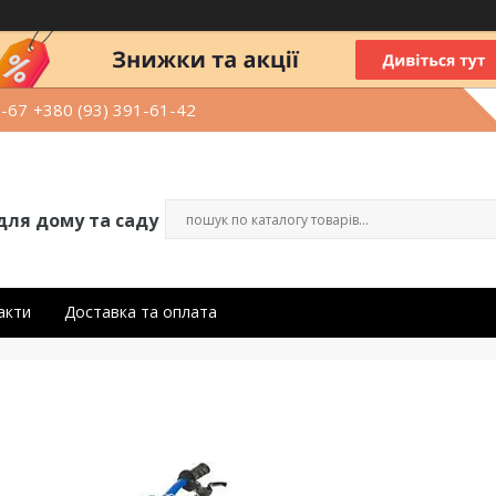
9-67
+380 (93) 391-61-42
для дому та саду
акти
Доставка та оплата