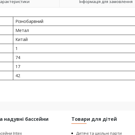
арактеристики
Інформація для замовлення
Різнобарвний
Метал
Китай
1
74
17
42
та надувні бассейни
Товари для дітей
асейни Intex
Дитячі та шкільні парти