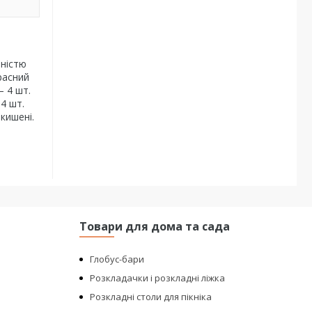
рністю
расний
— 4 шт.
4 шт.
кишені.
Товари для дома та сада
Глобус-бари
Розкладачки і розкладні ліжка
Розкладні столи для пікніка