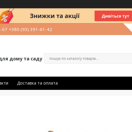
9-67
+380 (93) 391-61-42
для дому та саду
акти
Доставка та оплата