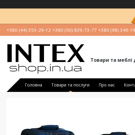
+380 (44) 353-29-12
+380 (50) 839-73-77
+380 (98) 349-1
Товари та меблі 
Головна
Товари та послуги
Про нас
Конт