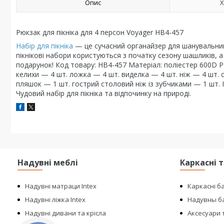
Опис
Х
Рюкзак для пікніка для 4 персон Voyager HB4-457
Набір для пікніка
— це сучасний органайзер для шанувальник
пікнікові набори користуються з початку сезону шашликів,
подарунок! Код товару: HB4-457 Матеріал: поліестер 600D Ро
келихи — 4 шт. ложка — 4 шт. виделка — 4 шт. ніж — 4 шт.
пляшок — 1 шт. гострий столовий ніж із зубчиками — 1 шт. Із
Чудовий набір для пікніка та відпочинку на природі.
Надувні меблі
Каркасні 
Надувні матраци Intex
Каркасні б
Надувні ліжка Intex
Надувны ба
Надувні дивани та крісла
Аксесуари т