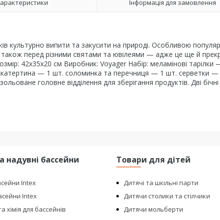
арактеристики
Інформація для замовлення
ів культурно випити та закусити на природі. Особливою популя
 а також перед різними святами та ювілеями — адже це ще й прек
змір: 42х35х20 см Виробник: Voyager Набір: меламінові тарілки 
 скатертина — 1 шт. соломинка та перечниця — 1 шт. серветки — 
ольоване головне відділення для зберігання продуктів. Дві бічні 
та надувні бассейни
Товари для дітей
асейни Intex
Дитячі та шкільні парти
сейни Intex
Дитячи столики та стілчики
а хімія для бассейнів
Дитячи мольберти