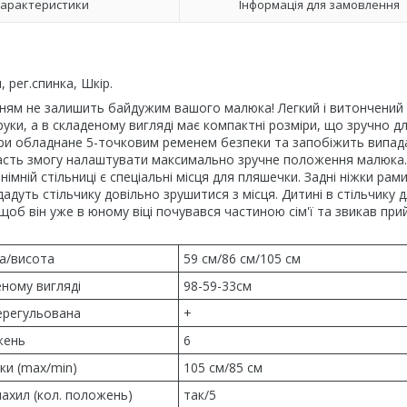
арактеристики
Інформація для замовлення
, рег.спинка, Шкір.
нням не залишить байдужим вашого малюка! Легкий і витончений
уки, а в складеному вигляді має компактні розміри, що зручно д
шкіри обладнане 5-точковим ременем безпеки та запобіжить випа
дасть змогу налаштувати максимально зручне положення малюка.
мній стільниці є спеціальні місця для пляшечки. Задні ніжки рам
адуть стільчику довільно зрушитися з місця. Дитині в стільчику 
щоб він уже в юному віці почувався частиною сім'ї та звикав пр
а/висота
59 см/86 см/105 см
еному вигляді
98-59-33см
ерегульована
+
жень
6
ки (max/min)
105 см/85 см
ахил (кол. положень)
так/5