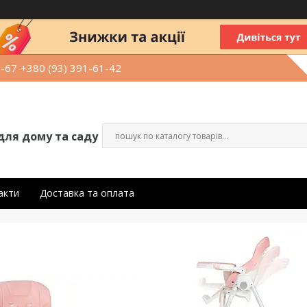
9-67
+380 (93) 391-61-42
для дому та саду
акти
Доставка та оплата