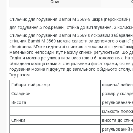
Опис
Х
Стільчик для годування Bambi M 3569-8 шкіра (персиковий)
для годування,5 год.ремені, стійка до витягування, 2 колиски
Стільчик для годування Bambi M 3569 з яскравим забарвле
стільчик Bambi M 3569 можна скласти за допомогою однієї р
зберігання. М'яке сидіння зі спинкою з чохлом зі штучної 
маленького непосиди. Кут нахилу спинки регулюється, що 
Сидіння можна регулювати за висотою в 6 положеннях. На зні
обладнані коліщатками зі спеціальними фіксаторами, які не д
годування можна підсунути до загального обіднього столу, 
їжу разом.
Габаритний розмір
ширина/глибин
Складной
розмір у склад
Висота
регульована/н
кількість поло
Спинка
висота до спин
регульований н