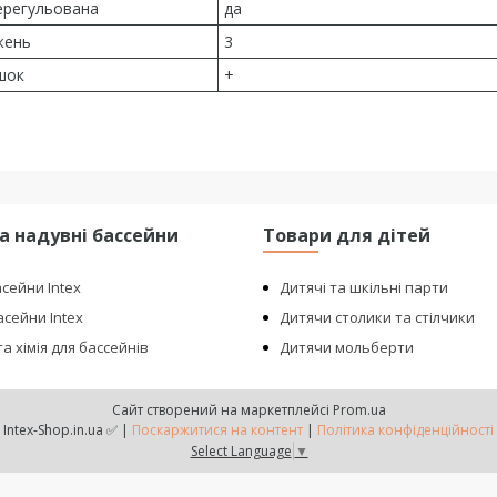
ерегульована
да
жень
3
шок
+
та надувні бассейни
Товари для дітей
асейни Intex
Дитячі та шкільні парти
сейни Intex
Дитячи столики та стілчики
а хімія для бассейнів
Дитячи мольберти
Сайт створений на маркетплейсі
Prom.ua
Intex-Shop.in.ua ✅ |
Поскаржитися на контент
|
Політика конфіденційності
Select Language
▼