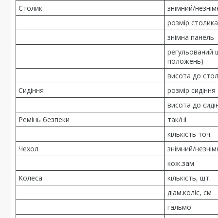
Столик
знімний/незнім
розмір столика
знімна панель
регульований 
положень)
висота до стол
Сидіння
розмір сидіння
висота до сиді
Ремінь безпеки
так/ні
кількість точ.
Чехол
знімний/незнім
кож.зам
Колеса
кількість, шт.
діам.коліс, см
гальмо