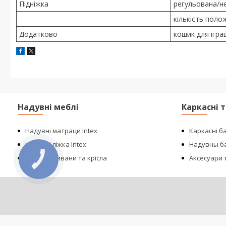
Підніжка
регульована/н
кількість поло
Додатково
кошик для ігра
Надувні меблі
Каркасні 
Надувні матраци Intex
Каркасні б
Надувні ліжка Intex
Надувны ба
Надувні дивани та крісла
Аксесуари т
КНОПКА
ЗВ'ЯЗКУ