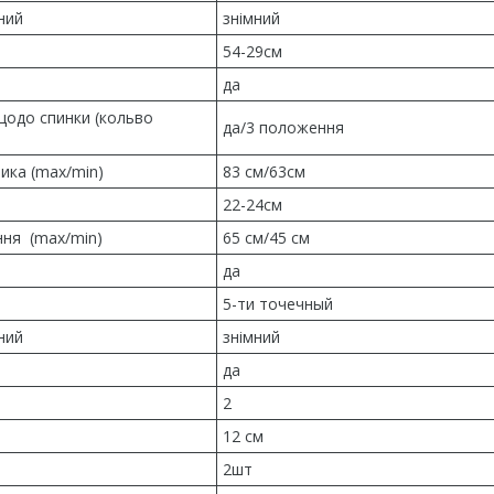
ний
знімний
54-29см
да
щодо спинки (кольво
да/3 положення
ика (max/min)
83 см/63см
22-24см
ння (max/min)
65 см/45 см
да
5-ти точечный
ний
знімний
да
2
12 см
2шт