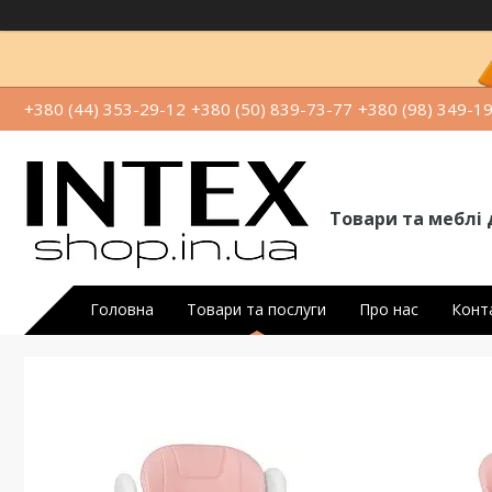
+380 (44) 353-29-12
+380 (50) 839-73-77
+380 (98) 349-1
Товари та меблі 
Головна
Товари та послуги
Про нас
Конт