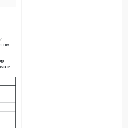
ля
данню
и
для
иймати