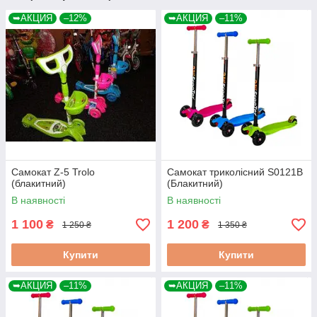
➥АКЦИЯ
–12%
➥АКЦИЯ
–11%
Самокат Z-5 Trolo
Самокат триколісний S0121B
(блакитний)
(Блакитний)
В наявності
В наявності
1 100
1 200
₴
₴
1 250 ₴
1 350 ₴
Купити
Купити
➥АКЦИЯ
–11%
➥АКЦИЯ
–11%