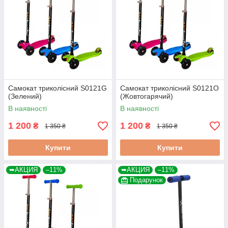
Самокат триколісний S0121G
Самокат триколісний S0121O
(Зелений)
(Жовтогарячий)
В наявності
В наявності
1 200
1 200
₴
₴
1 350 ₴
1 350 ₴
Купити
Купити
➥АКЦИЯ
–11%
➥АКЦИЯ
–11%
Подарунок