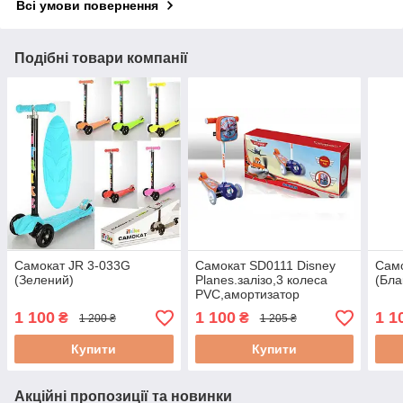
Всі умови повернення
Подібні товари компанії
Самокат JR 3-033G
Самокат SD0111 Disney
Само
(Зелений)
Planes.залізо,3 колеса
(Бла
PVC,амортизатор
1 100
1 100
1 1
₴
₴
1 200 ₴
1 205 ₴
Купити
Купити
Акційні пропозиції та новинки