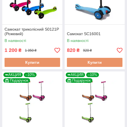
Самокат триколісний S0121P
(Рожевий)
Самокат SC16001
В наявності
В наявності
1 200
820
₴
₴
1 350 ₴
920 ₴
Купити
Купити
➥АКЦИЯ
–10%
➥АКЦИЯ
–10%
Подарунок
Подарунок