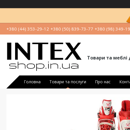
+380 (44) 353-29-12
+380 (50) 839-73-77
+380 (98) 349-1
Товари та меблі 
Головна
Товари та послуги
Про нас
Конт