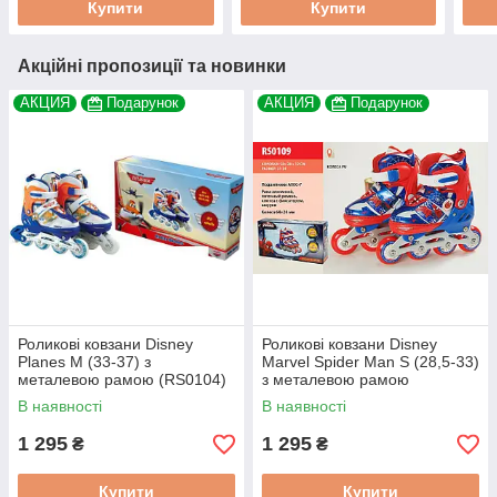
Купити
Купити
Акційні пропозиції та новинки
АКЦИЯ
Подарунок
АКЦИЯ
Подарунок
Роликові ковзани Disney
Роликові ковзани Disney
Planes М (33-37) з
Marvel Spider Man S (28,5-33)
металевою рамою (RS0104)
з металевою рамою
(RS0109)
В наявності
В наявності
1 295
1 295
₴
₴
Купити
Купити