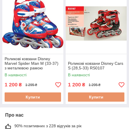
Роликові ковзани Disney
Marvel Spider Man M (33-37)
Роликові ковзани Disney Cars
з металевою рамою
S (28,5-33) RS0107
(RS0110)
В наявності
В наявності
1 200
1 200
₴
₴
1 295 ₴
1 295 ₴
Купити
Купити
Про нас
90% позитивних з 228 відгуків за рік