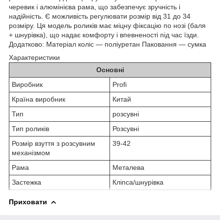
черевик і алюмінієва рама, що забезпечує зручність і
надійність. Є можливість регулювати розмір від 31 до 34
розміру. Ця модель роликів має міцну фіксацію по нозі (баля
+ шнурівка), що надає комфорту і впевненості під час їзди.
Додатково: Матеріал коліс — поліуретан Паковання — сумка
Характеристики
Основні
Виробник
Profi
Країна виробник
Китай
Тип
розсувні
Тип роликів
Розсувні
Розмір взуття з розсувним
39-42
механізмом
Рама
Металева
Застежка
Кліпса/шнурівка
Приховати