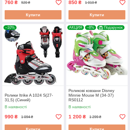
760
850
₴
₴
920 ₴
1 010 ₴
Купити
Купити
–10%
АКЦИЯ
–8%
Подарунок
Роликові ковзани Disney
Ролики Itrike A 1024 S(27-
Minnie Mouse M (34-37)
31,5) (Синий)
RS0112
В наявності
В наявності
990
1 200
₴
₴
1 094 ₴
1 299 ₴
Купити
Купити