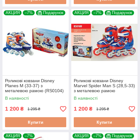
АКЦИЯ
–7%
Подарунок
АКЦИЯ
–7%
Подарунок
Роликові ковзани Disney
Роликові ковзани Disney
Planes М (33-37) з
Marvel Spider Man S (28,5-33)
металевою рамою (RS0104)
з металевою рамою
(RS0109)
В наявності
В наявності
1 200
1 200
₴
₴
1 295 ₴
1 295 ₴
Купити
Купити
АКЦИЯ
–7%
АКЦИЯ
–7%
Подарунок