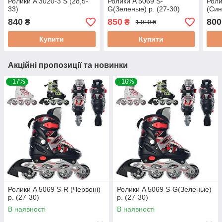
Ролики A 3020-3 S (28,5-
Ролики A 5069 S-
Роли
33)
G(Зеленые) р. (27-30)
(Син
840
850
800
₴
₴
1 010 ₴
Купити
Купити
Акційні пропозиції та новинки
–17%
–16%
Ролики A 5069 S-R (Червоні)
Ролики A 5069 S-G(Зеленые)
р. (27-30)
р. (27-30)
В наявності
В наявності