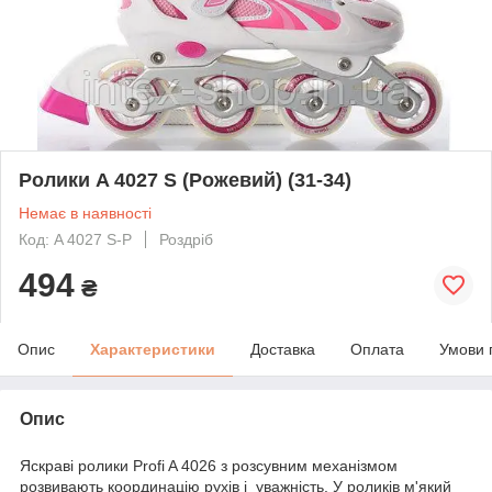
Ролики A 4027 S (Рожевий) (31-34)
Немає в наявності
Код: A 4027 S-P
Роздріб
494
₴
Опис
Характеристики
Доставка
Оплата
Умови 
Опис
Яскраві ролики Profi A 4026 з розсувним механізмом
розвивають координацію рухів і уважність. У роликів м'який