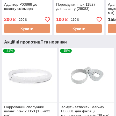
Адаптер P03868 до
Перехідник Intex 11827
Адап
шлангу скіммера
для шлангу (29083)
подо
мм)
200
100
155
₴
₴
220 ₴
110 ₴
Купити
Купити
Акційні пропозиції та новинки
–21%
–15%
Гофрований сполучний
Хомут - затискач Bestway
шланг Intex 29059 (1.5м/32
P06001 для фіксації
мм)
гофрованих шлангів (38 мм)