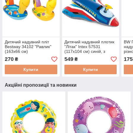
Дитячий надувний пліт
Дитячий надувний плотик
BW П
Bestway 34102 "Равлик"
"Літак" Intex 57531
наду
(163х66 см)
(117х104 см) синій, з
різн
розприскувачем
270
549
175
₴
₴
Купити
Купити
Акційні пропозиції та новинки