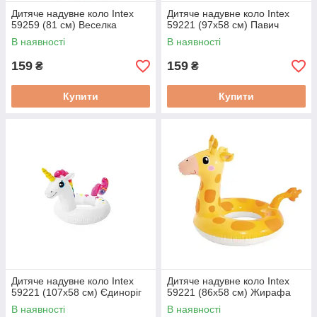
Дитяче надувне коло Intex
Дитяче надувне коло Intex
59259 (81 см) Веселка
59221 (97х58 см) Павич
В наявності
В наявності
159
159
₴
₴
Купити
Купити
Дитяче надувне коло Intex
Дитяче надувне коло Intex
59221 (107х58 см) Єдиноріг
59221 (86х58 см) Жирафа
В наявності
В наявності