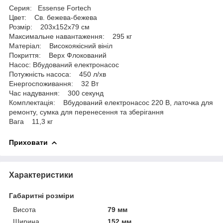
Серия: Essense Fortech
Цвет: Св. бежева-бежева
Розмір: 203х152х79 см
Максимальне навантаження: 295 кг
Матеріал: Високоякісний вініл
Покриття: Верх Флокований
Насос: Вбудований електронасос
Потужність насоса: 450 л/хв
Енергоспоживання: 32 Вт
Час надування: 300 секунд
Комплектація: Вбудований електронасос 220 В, латочка для
ремонту, сумка для перенесення та зберігання
Вага 11,3 кг
Приховати
Характеристики
Габаритні розміри
Висота
79 мм
Ширина
152 мм