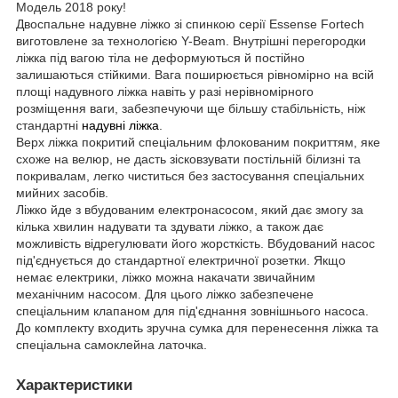
Модель 2018 року!
Двоспальне надувне ліжко зі спинкою серії Essense Fortech
виготовлене за технологією Y-Beam. Внутрішні перегородки
ліжка під вагою тіла не деформуються й постійно
залишаються стійкими. Вага поширюється рівномірно на всій
площі надувного ліжка навіть у разі нерівномірного
розміщення ваги, забезпечуючи ще більшу стабільність, ніж
стандартні
надувні ліжка
.
Верх ліжка покритий спеціальним флокованим покриттям, яке
схоже на велюр, не дасть зісковзувати постільній білизні та
покривалам, легко чиститься без застосування спеціальних
мийних засобів.
Ліжко йде з вбудованим електронасосом, який дає змогу за
кілька хвилин надувати та здувати ліжко, а також дає
можливість відрегулювати його жорсткість. Вбудований насос
під'єднується до стандартної електричної розетки. Якщо
немає електрики, ліжко можна накачати звичайним
механічним насосом. Для цього ліжко забезпечене
спеціальним клапаном для під'єднання зовнішнього насоса.
До комплекту входить зручна сумка для перенесення ліжка та
спеціальна самоклейна латочка.
Характеристики