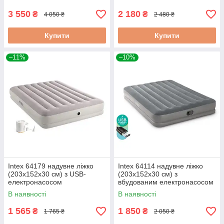
3 550
2 180
₴
₴
4 050 ₴
2 480 ₴
Купити
Купити
–11%
–10%
Intex 64179 надувне ліжко
Intex 64114 надувне ліжко
(203х152х30 см) з USB-
(203х152х30 см) з
електронасосом
вбудованим електронасосом
USB
В наявності
В наявності
1 565
1 850
₴
₴
1 765 ₴
2 050 ₴