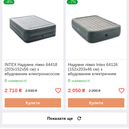
–8%
–7%
INTEX Надувне ліжко 64418
Надувне ліжко Intex 64126
(203х152x56 см) з
(152х203х46 см) з
вбудованим електронасосом
вбудованим електричним
насосом
В наявності
В наявності
2 710
2 050
₴
₴
2 930 ₴
2 200 ₴
Купити
Купити
Показати ще