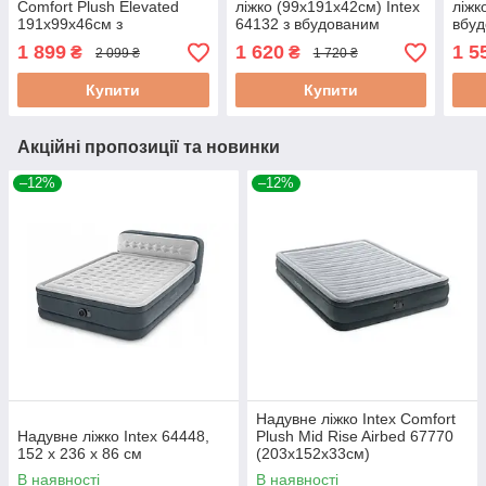
Comfort Plush Elevated
ліжко (99х191х42см) Intex
ліжк
191х99х46см з
64132 з вбудованим
вбу
вбудованим
електронасосом
еле
1 899
1 620
1 5
₴
₴
2 099 ₴
1 720 ₴
електронасосом
Купити
Купити
Акційні пропозиції та новинки
–12%
–12%
Надувне ліжко Intex Comfort
Надувне ліжко Intex 64448,
Plush Mid Rise Airbed 67770
152 x 236 x 86 см
(203x152x33см)
В наявності
В наявності