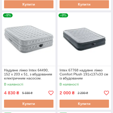
Купити
Купити
–9%
–9%
Надувне ліжко Intex 64490,
Intex 67768 надувне ліжко
152 х 203 х 51, з вбудованим
Comfort Plush 191x137x33 см
електричним насосом.
із вбудованим
електронасосом
В наявності
В наявності
4 830
2 000
₴
₴
5 330 ₴
2 200 ₴
Купити
Купити