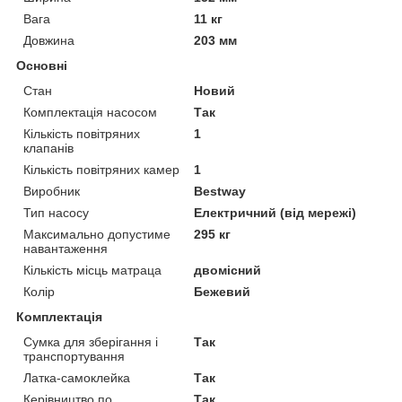
Вага
11 кг
Довжина
203 мм
Основні
Стан
Новий
Комплектація насосом
Так
Кількість повітряних
1
клапанів
Кількість повітряних камер
1
Виробник
Bestway
Тип насосу
Електричний (від мережі)
Максимально допустиме
295 кг
навантаження
Кількість місць матраца
двомісний
Колір
Бежевий
Комплектація
Сумка для зберігання і
Так
транспортування
Латка-самоклейка
Так
Керівництво по
Так