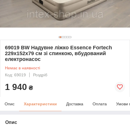
69019 BW Надувне ліжко Essence Fortech
229х152х79 см зі спинкою, вбудований
електронасос
Немає в наявності
Код: 69019
Роздріб
1 940
₴
Опис
Характеристики
Доставка
Оплата
Умови 
Опис