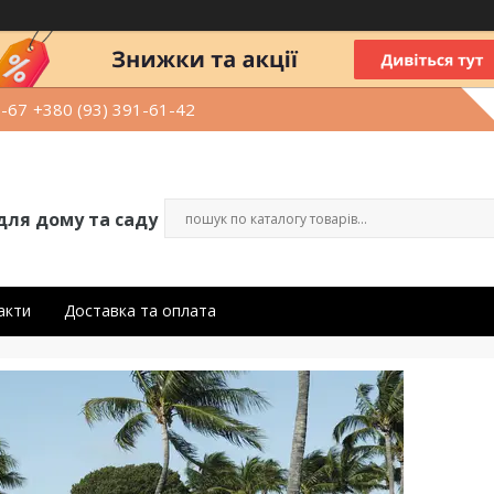
9-67
+380 (93) 391-61-42
для дому та саду
акти
Доставка та оплата