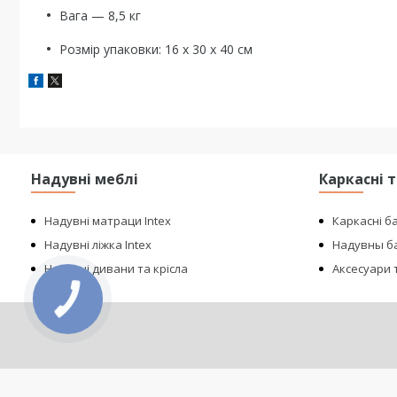
Вага — 8,5 кг
Розмір упаковки: 16 x 30 x 40 см
Надувні меблі
Каркасні 
Надувні матраци Intex
Каркасні б
Надувні ліжка Intex
Надувны ба
Надувні дивани та крісла
Аксесуари т