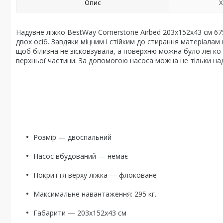
Опис
Х
Надувне ліжко BestWay Cornerstone Airbed 203х152х43 см 675
двох осіб. Завдяки міцним і стійким до стирання матеріалам
щоб білизна не зісковзувала, а поверхню можна було легко
верхньої частини. За допомогою насоса можна не тільки над
Розмір — двоспальний
Насос вбудований — немає
Покриття верху ліжка — флоковане
Максимальне навантаження: 295 кг.
Габарити — 203х152х43 см