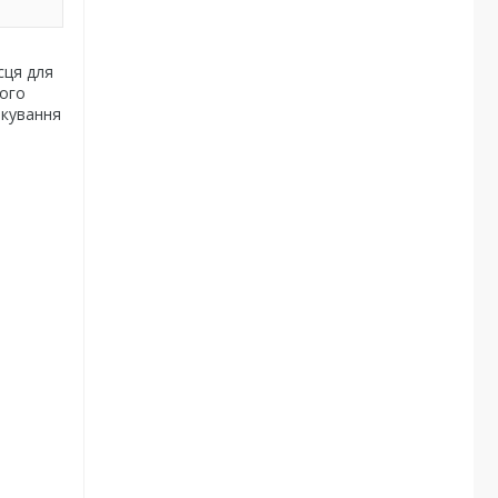
сця для
того
окування