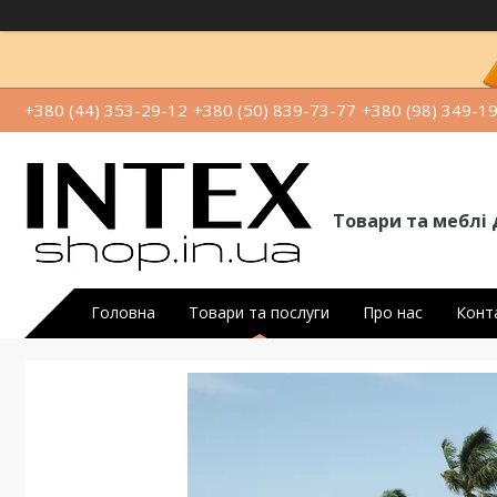
+380 (44) 353-29-12
+380 (50) 839-73-77
+380 (98) 349-1
Товари та меблі 
Головна
Товари та послуги
Про нас
Конт