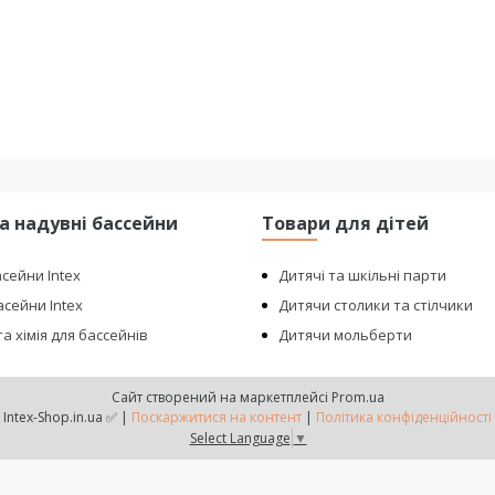
та надувні бассейни
Товари для дітей
асейни Intex
Дитячі та шкільні парти
сейни Intex
Дитячи столики та стілчики
а хімія для бассейнів
Дитячи мольберти
Сайт створений на маркетплейсі
Prom.ua
Intex-Shop.in.ua ✅ |
Поскаржитися на контент
|
Політика конфіденційності
Select Language
▼