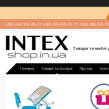
+380 (44) 353-29-12
+380 (50) 839-73-77
+380 (98) 349-1
Товари та меблі 
Головна
Товари та послуги
Про нас
Конт