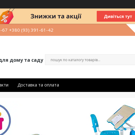
9-67
+380 (93) 391-61-42
для дому та саду
акти
Доставка та оплата