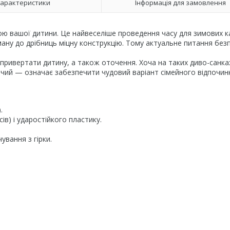
арактеристики
Інформація для замовлення
ю вашої дитини. Це найвеселіше проведення часу для зимових ка
ану до дрібниць міцну конструкцію. Тому актуальне питання без
 привертати дитину, а також оточення. Хоча на таких диво-санка
ячий — означає забезпечити чудовий варіант сімейного відпочинк
.
ів) і ударостійкого пластику.
ування з гірки.