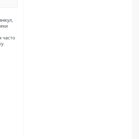
нікул,
пеки
х часто
у.