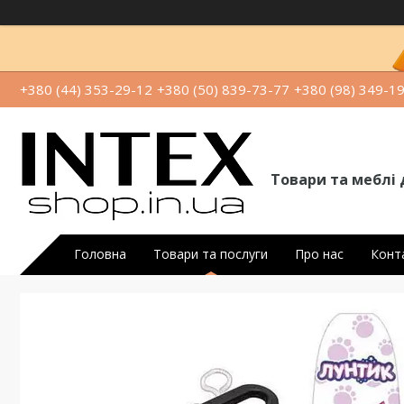
+380 (44) 353-29-12
+380 (50) 839-73-77
+380 (98) 349-1
Товари та меблі 
Головна
Товари та послуги
Про нас
Конт