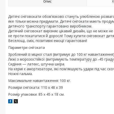
Опис
Х
Дитячі сніговокати обов'язково стануть улюбленою розваго
яке тільки можна придумати. Дитячі снігокати мають продум
дитячого транспорту гарантовано виробником.
Дитячий сніговокат вирізняє цікавий дизайн, що не може не
не проти покататися й дорослі! Тому купити сніговокат дит
Веселощі, сміх, позитивні емоції гарантовані!
Параметри снігоката
Зроблений із міцної сталі (витримує до 100 кг навантаження)
Лижі з морозостійкої (витримують температуру до -45 градус
Сидіння — латекс, штучна шкіра.
На кермі є амортизатори, які пом'якшують удари під час скоч
Ножні гальма.
Максимальне навантаження: 100 кг.
Розміри снігоката: 110 х 48 x 39
Розмір упаковки: 85 х 45 x 18 см.