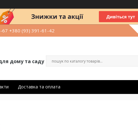
9-67
+380 (93) 391-61-42
для дому та саду
акти
Доставка та оплата