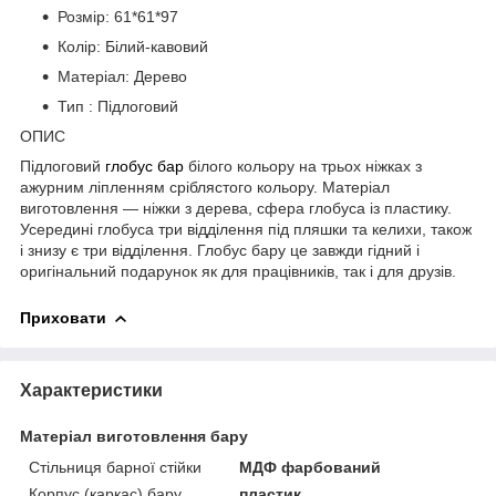
Розмір: 61*61*97
Колір: Білий-кавовий
Матеріал: Дерево
Тип : Підлоговий
ОПИС
Підлоговий
глобус бар
білого кольору на трьох ніжках з
ажурним ліпленням сріблястого кольору. Матеріал
виготовлення — ніжки з дерева, сфера глобуса із пластику.
Усередині глобуса три відділення під пляшки та келихи, також
і знизу є три відділення. Глобус бару це завжди гідний і
оригінальний подарунок як для працівників, так і для друзів.
Приховати
Характеристики
Матеріал виготовлення бару
Стільниця барної стійки
МДФ фарбований
Корпус (каркас) бару
пластик