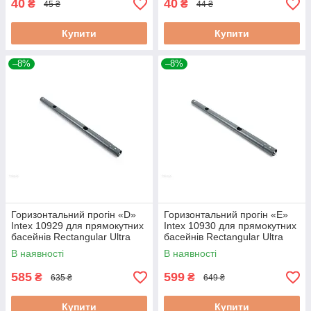
40
40
₴
₴
45 ₴
44 ₴
Купити
Купити
–8%
–8%
Горизонтальний прогін «D»
Горизонтальний прогін «E»
Intex 10929 для прямокутних
Intex 10930 для прямокутних
басейнів Rectangular Ultra
басейнів Rectangular Ultra
XTR Frame (732х366х132 см)
XTR Frame (732х366х132 см)
В наявності
В наявності
585
599
₴
₴
635 ₴
649 ₴
Купити
Купити