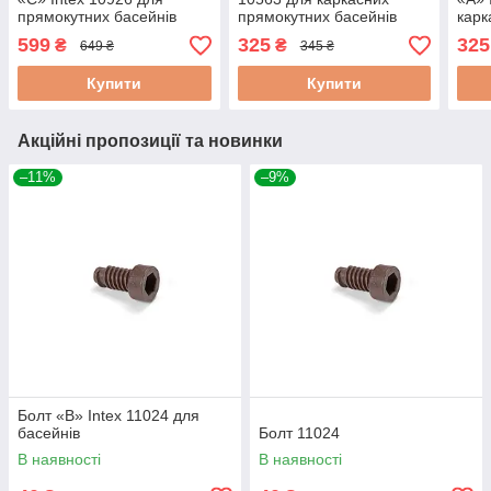
прямокутних басейнів
прямокутних басейнів
карк
Rectangular Ultra XTR
Small Fram (28272)
басе
599
325
325
₴
₴
649 ₴
345 ₴
Frame (732х366х132 см)
fram
Купити
Купити
Акційні пропозиції та новинки
–11%
–9%
Болт «B» Intex 11024 для
басейнів
Болт 11024
В наявності
В наявності