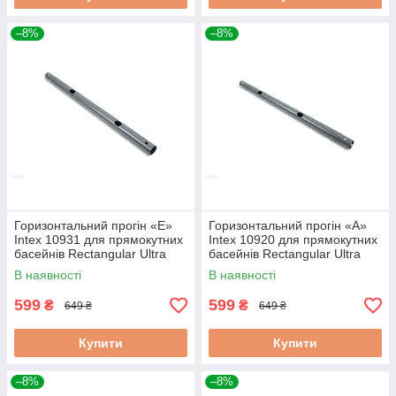
–8%
–8%
Горизонтальний прогін «Е»
Горизонтальний прогін «А»
Intex 10931 для прямокутних
Intex 10920 для прямокутних
басейнів Rectangular Ultra
басейнів Rectangular Ultra
XTR Frame (975х488х132 см)
XTR Frame (732х366х132 см)
В наявності
В наявності
599
599
₴
₴
649 ₴
649 ₴
Купити
Купити
–8%
–8%