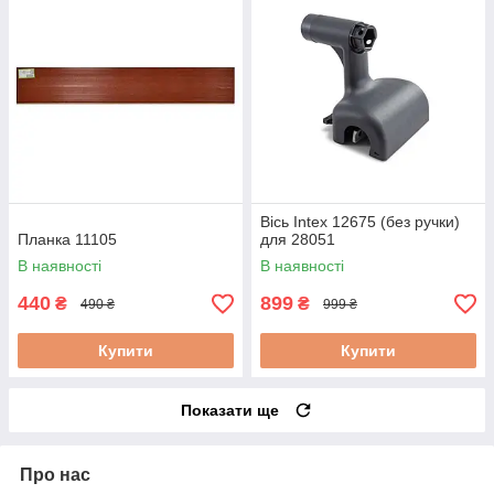
Вісь Intex 12675 (без ручки)
Планка 11105
для 28051
В наявності
В наявності
440
899
₴
₴
490 ₴
999 ₴
Купити
Купити
Показати ще
Про нас