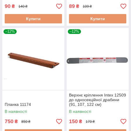
90
89
₴
₴
140 ₴
109 ₴
Купити
Купити
–12%
–12%
Верхнє кріплення Intex 12509
до односекційної драбини
Планка 11174
(91, 107, 122 см)
В наявності
В наявності
750
150
₴
₴
850 ₴
170 ₴