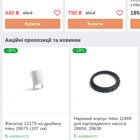
стій
басе
440
750
185
₴
₴
490 ₴
850 ₴
300
Купити
Купити
Акційні пропозиції та новинки
–36%
–18%
Нарізний корпус Intex 11869
Фіксатор 12179 на драбину
для картриджного насоса
Intex 28075 (107 см)
28604, 28638
В наявності
В наявності