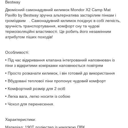
Bestway
Двомісний самонадувний килимок Mondor X2 Camp Mat
Pavillo by Bestway зручна альтернатива застарілим пінкам і
громіздким . Самонадувний килимок поєднує в собі легкість,
зручність транспортування, комфорт сну та чудові
термоізоляційні властивості. Це робить його незамінним
атрибутом піших походів!
Особливості:
• Під час відкривання клапана інтегрований наповнювач із
піни з відкритими комірками наповнюється повітрям
• Просто розкачати килимок, і він готовий до використання
• Вбудовані теплової піни пропонує чудовий комфорт
• Комфортний розмір для 2 осіб
• Легка вага, легко носити із собою
• Чохол для перенесення.
Характеристики:
Матеріал: 190T поліестер із накаткою ПВХ