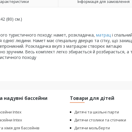
арактеристики
Інформація для замовлення
2 (80) см.)
ого туристичного походу: намет, розкладачка,
матрац
і спальний
 однієї людини. Намет має спеціальну дверцю та сітку, що захищ
непроникний. Розкладачка вкупі з матрацом створює імітацію
ьно зручним. Весь комплект легко збирається й розбирається, а
ристичного походу
та надувні бассейни
Товари для дітей
асейни Intex
Дитячі та шкільні парти
сейни Intex
Дитячи столики та стілчики
а хімія для бассейнів
Дитячи мольберти