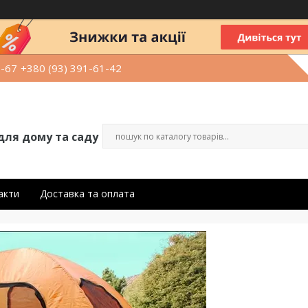
9-67
+380 (93) 391-61-42
для дому та саду
акти
Доставка та оплата