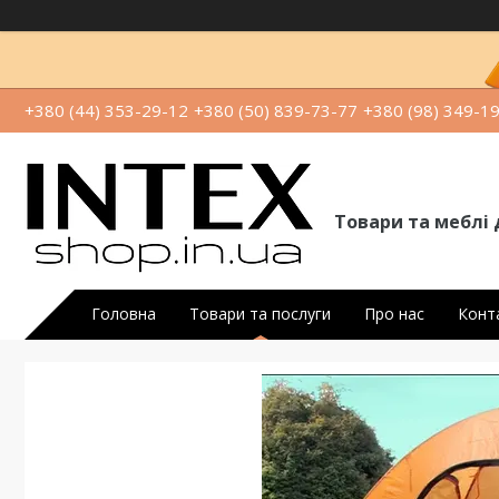
+380 (44) 353-29-12
+380 (50) 839-73-77
+380 (98) 349-1
Товари та меблі 
Головна
Товари та послуги
Про нас
Конт