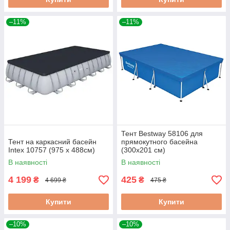
–11%
–11%
Тент Bestway 58106 для
Тент на каркасний басейн
прямокутного басейна
Intex 10757 (975 х 488см)
(300х201 см)
В наявності
В наявності
4 199
425
₴
₴
4 699 ₴
475 ₴
Купити
Купити
–10%
–10%