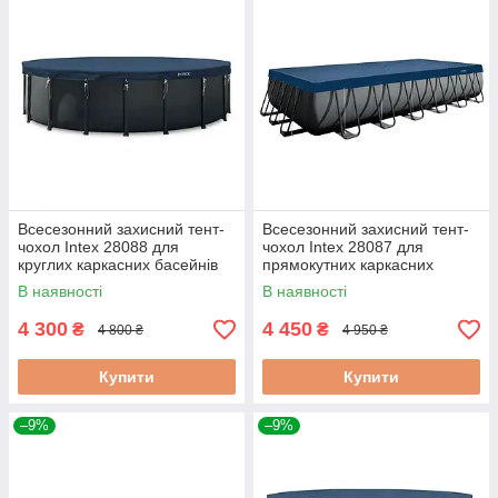
Всесезонний захисний тент-
Всесезонний захисний тент-
чохол Intex 28088 для
чохол Intex 28087 для
круглих каркасних басейнів
прямокутних каркасних
610 см
басейнів 732х366 см
В наявності
В наявності
4 300
4 450
₴
₴
4 800 ₴
4 950 ₴
Купити
Купити
–9%
–9%