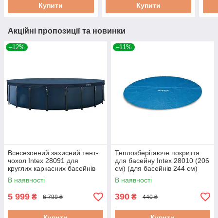
Купити
Купити
Акційні пропозиції та новинки
–12%
–11%
Всесезонний захисний тент-
Теплозберігаюче покриття
чохол Intex 28091 для
для басейну Intex 28010 (206
круглих каркасних басейнів
см) (для басейнів 244 см)
732 см
В наявності
В наявності
5 999
390
₴
₴
6 799 ₴
440 ₴
Купити
Купити