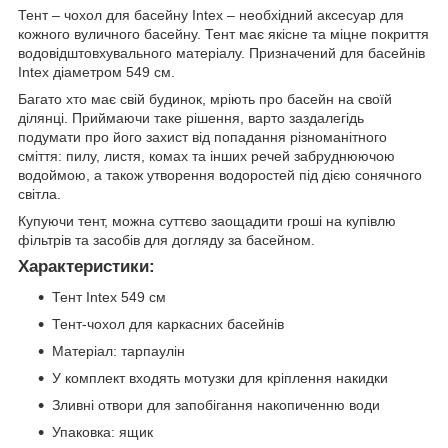
Тент – чохол для басейну Intex – необхідний аксесуар для
кожного вуличного басейну. Тент має якісне та міцне покриття
водовідштовхувального матеріалу. Призначений для басейнів
Intex діаметром 549 см.
Багато хто має свій будинок, мріють про басейн на своїй
ділянці. Приймаючи таке рішення, варто заздалегідь
подумати про його захист від попадання різноманітного
сміття: пилу, листя, комах та інших речей забруднюючою
водоймою, а також утворення водоростей під дією сонячного
світла.
Купуючи тент, можна суттєво заощадити гроші на купівлю
фільтрів та засобів для догляду за басейном.
Характеристики:
Тент Intex 549 см
Тент-чохол для каркасних басейнів
Матеріал: тарпаулін
У комплект входять мотузки для кріплення накидки
Зливні отвори для запобігання накопиченню води
Упаковка: ящик