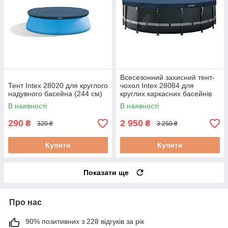
Всесезонний захисний тент-
Тент Intex 28020 для круглого
чохол Intex 28084 для
надувного басейна (244 см)
круглих каркасних басейнів
488 см
В наявності
В наявності
290
2 950
₴
₴
320 ₴
3 250 ₴
Купити
Купити
Показати ще
Про нас
90% позитивних з 228 відгуків за рік