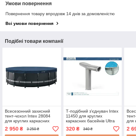
Умови повернення
Повернення товару впродовж 14 днів за домовленістю
Всі умови повернення
Подібні товари компанії
Всесезонний захисний
Т-подібний з'єднувач Intex
Всес
тент-чохол Intex 28084
11450 для круглих
тент
для круглих каркасних
каркасних басейнів Ultra
для 
басейнів 488 см
Frame (549, 610, 671, 732
басе
2 950
320
2 6
₴
₴
3 250 ₴
340 ₴
см)