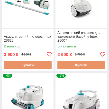
Автоматичний очисник дна
Акумуляторний пилосос Intex
каркасного басейну Intex
28628
28007
В наявності
В наявності
3 900
2 600
₴
₴
4 100 ₴
2 700 ₴
Купити
Купити
–4%
–3%