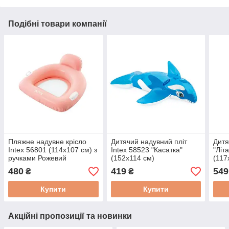
Подібні товари компанії
Пляжне надувне крісло
Дитячий надувний пліт
Дитя
Intex 56801 (114х107 см) з
Intex 58523 "Касатка"
"Літ
ручками Рожевий
(152х114 см)
(117
розп
480
419
549
₴
₴
Купити
Купити
Акційні пропозиції та новинки