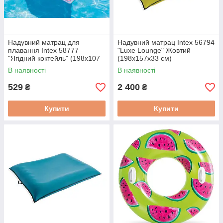
Надувний матрац для
Надувний матрац Intex 56794
плавання Intex 58777
"Luxe Lounge" Жовтий
"Ягідний коктейль" (198х107
(198х157х33 см)
см)
В наявності
В наявності
529
2 400
₴
₴
Купити
Купити