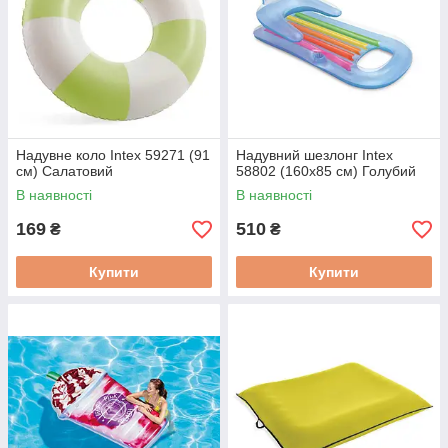
Надувне коло Intex 59271 (91
Надувний шезлонг Intex
см) Салатовий
58802 (160х85 см) Голубий
В наявності
В наявності
169
510
₴
₴
Купити
Купити