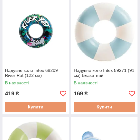
Надувне коло Intex 68209
Надувне коло Intex 59271 (91
River Rat (122 см)
см) Блакитний
В наявності
В наявності
419
169
₴
₴
Купити
Купити