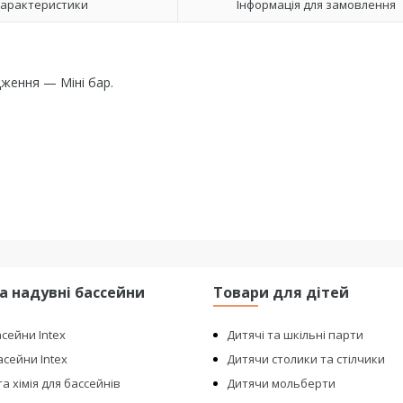
арактеристики
Інформація для замовлення
ження — Міні бар.
та надувні бассейни
Товари для дітей
асейни Intex
Дитячі та шкільні парти
сейни Intex
Дитячи столики та стілчики
а хімія для бассейнів
Дитячи мольберти