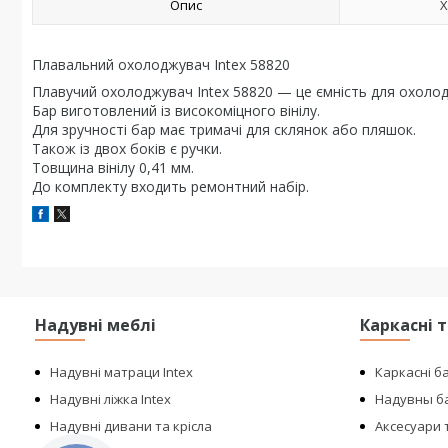
Опис
Х
Плавальний охолоджувач Intex 58820
Плавучий охолоджувач Intex 58820 — це ємність для охолод
Бар виготовлений із високоміцного вінілу.
Для зручності бар має тримачі для склянок або пляшок.
Також із двох боків є ручки.
Товщина вінілу 0,41 мм.
До комплекту входить ремонтний набір.
Надувні меблі
Каркасні 
Надувні матраци Intex
Каркасні б
Надувні ліжка Intex
Надувны ба
Надувні дивани та крісла
Аксесуари т