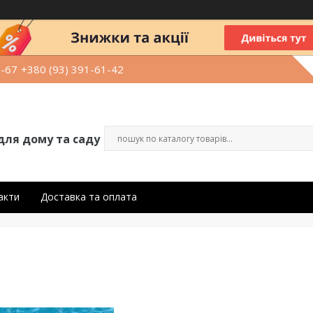
9-67
+380 (93) 391-61-42
для дому та саду
акти
Доставка та оплата