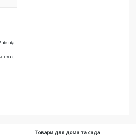
нів від
я того,
Товари для дома та сада