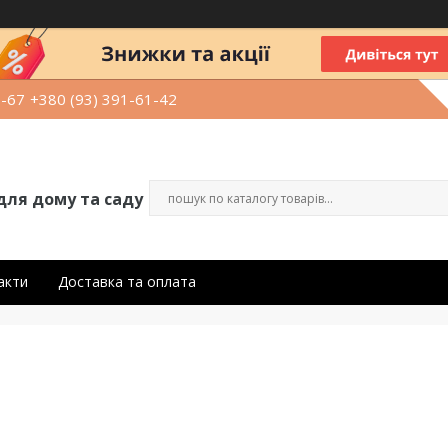
9-67
+380 (93) 391-61-42
для дому та саду
акти
Доставка та оплата