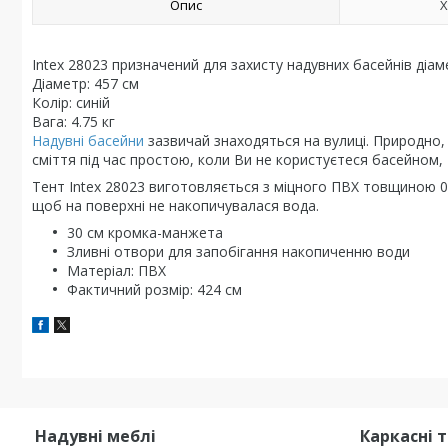
Опис
Х
Intex 28023 призначений для захисту надувних басейнів діа
Діаметр: 457 см
Колір: синій
Вага: 4.75 кг
Надувні басейни
зазвичай знаходяться на вулиці. Природно, 
сміття під час простою, коли Ви не користуєтеся басейном, 
Тент Intex 28023 виготовляється з міцного ПВХ товщиною 0,1
щоб на поверхні не накопичувалася вода.
30 см кромка-манжета
Зливні отвори для запобігання накопиченню води
Матеріал: ПВХ
Фактичний розмір: 424 см
Надувні меблі
Каркасні 