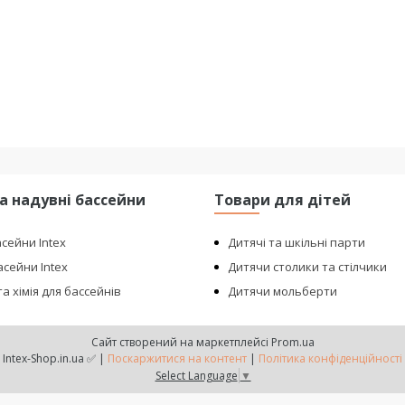
та надувні бассейни
Товари для дітей
асейни Intex
Дитячі та шкільні парти
сейни Intex
Дитячи столики та стілчики
а хімія для бассейнів
Дитячи мольберти
Сайт створений на маркетплейсі
Prom.ua
Intex-Shop.in.ua ✅ |
Поскаржитися на контент
|
Політика конфіденційності
Select Language
▼