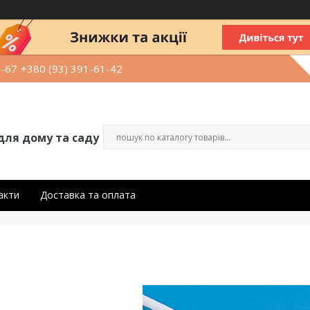
9-67
+380 (93) 391-61-42
для дому та саду
акти
Доставка та оплата