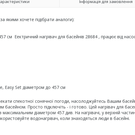
арактеристики
Інформація для замовлення
 за якими хочете підібрати аналоги):
 457 см Еектричний нагрівач для басейнів 28684 , працює від насос
e, Easy Set діаметром до 457 см
чекати спекотної сонячної погоди, насолоджуйтесь Вашим басей
м басейном. Просто підключіть - і готово. Цей нагрівач для басе
 максимальним діаметром 457 див. На нагрівачі, у верхній частин
використовуйте водонагрівач, коли знаходяться люди в басейні.