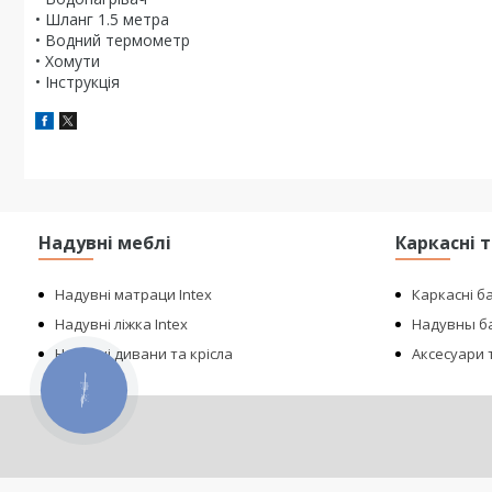
• Шланг 1.5 метра
• Водний термометр
• Хомути
• Інструкція
Надувні меблі
Каркасні 
Надувні матраци Intex
Каркасні б
Надувні ліжка Intex
Надувны ба
Надувні дивани та крісла
Аксесуари т
КНОПКА
ЗВ'ЯЗКУ