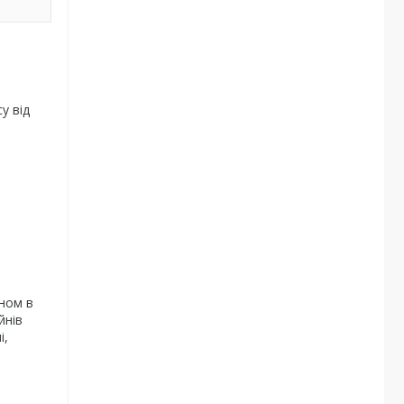
у від
ном в
йнів
і,