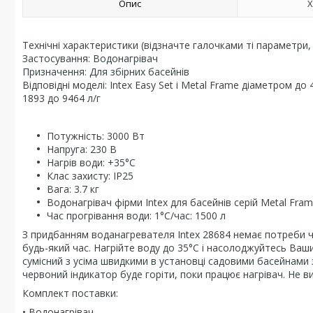
Опис
Х
Технічні характеристики (відзначте галочками ті параметри,
Застосування: Водонагрівач
Призначення: Для збірних басейнів
Відповідні моделі: Intex Easy Set і Metal Frame діаметром до
1893 до 9464 л/г
Потужність: 3000 Вт
Напруга: 230 В
Нагрів води: +35°C
Клас захисту: IP25
Вага: 3.7 кг
Водонагрівач фірми Intex для басейнів серій Metal Fram
Час прогрівання води: 1°C/час: 1500 л
З придбанням воданагревателя Intex 28684 немає потреби 
будь-який час. Нагрійте воду до 35°C і насолоджуйтесь Ваши
сумісний з усіма швидкими в установці садовими басейнами з
червоний індикатор буде горіти, поки працює нагрівач. Не 
Комплект поставки:
• Водонагрівач