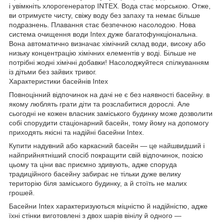
і увімкніть хлорогенератор INTEX. Вода стає морською. Отже,
ви отримуєте чисту, свіжу воду без запаху та немає більше
подразнень. Плавання стає безпечною насолодою. Нова
система очищення води Intex дуже багатофункціональна.
Вона автоматично визначає хімічний склад води, високу або
низьку концентрацію хімічних елементів у воді. Більше не
потрібні жодні хімічні добавки! Насолоджуйтеся спілкуванням
із дітьми без зайвих тривог.
Характеристики басейнів Intex
Повноцінний відпочинок на дачі не є без наявності басейну. в
якому люблять грати діти та розслабитися дорослі. Але
сьогодні не кожен власник заміського будинку може дозволити
собі спорудити стаціонарний басейн, тому йому на допомогу
приходять якісні та надійні басейни Intex.
Купити надувний або каркасний басейн — це найшвидший і
найприйнятніший спосіб покращити свій відпочинок, позісю
цьому та ціни вас приємно здивують, адже споруда
традиційного басейну забирає не тільки дуже велику
територію біля заміського будинку, а й стоїть не малих
грошей.
Басейни Intex характеризуються міцністю й надійністю, адже
їхні стінки виготовлені з двох шарів вінілу й одного —