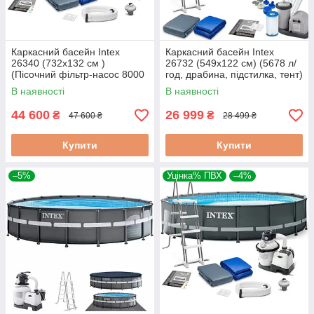
Каркасний басейн Intex
Каркасний басейн Intex
26340 (732x132 см )
26732 (549x122 см) (5678 л/
(Пісочний фільтр-насос 8000
год, драбина, підстилка, тент)
л/год, драбина, тент,
В наявності
В наявності
підстилка)
44 600
26 999
₴
₴
47 600 ₴
28 499 ₴
Купити
Купити
–5%
Уцінка% ПВХ
–4%