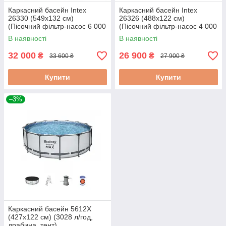
Каркасний басейн Intex
Каркасний басейн Intex
26330 (549x132 см)
26326 (488x122 см)
(Пісочний фільтр-насос 6 000
(Пісочний фільтр-насос 4 000
л/год, драбина, тент,
л/год, драбина, тент,
В наявності
В наявності
підстилка)
підстилка)
32 000
26 900
₴
₴
33 600 ₴
27 900 ₴
Купити
Купити
–3%
Каркасний басейн 5612X
(427х122 см) (3028 л/год,
драбина, тент)