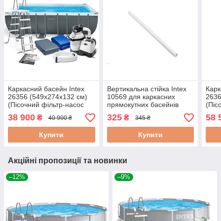
Каркасний басейн Intex
Вертикальна стійка Intex
Карк
26356 (549х274х132 см)
10569 для каркасних
2636
(Пісочний фільтр-насос
прямокутних басейнів
(Піс
4000 л/год, драбина, тент,
Small Frame,Rectangular
хлор
38 900
325
58 
₴
₴
40 900 ₴
345 ₴
підстилка)
frame (28273)
мак
комп
Купити
Купити
Акційні пропозиції та новинки
–12%
–9%