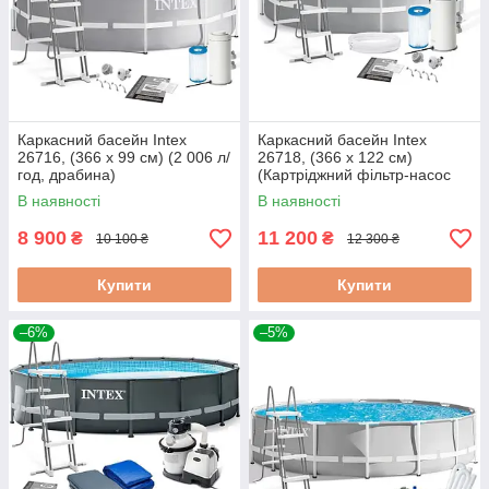
Каркасний басейн Intex
Каркасний басейн Intex
26716, (366 x 99 см) (2 006 л/
26718, (366 x 122 см)
год, драбина)
(Картріджний фільтр-насос
3785 л/год, драбина)
В наявності
В наявності
8 900
11 200
₴
₴
10 100 ₴
12 300 ₴
Купити
Купити
–6%
–5%