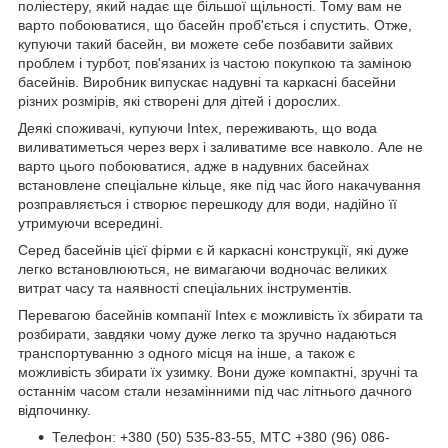
поліестеру, який надає ще більшої щільності. Тому вам не
варто побоюватися, що басейн проб'ється і спустить. Отже,
купуючи такий басейн, ви можете себе позбавити зайвих
проблем і турбот, пов'язаних із частою покупкою та заміною
басейнів. Виробник випускає надувні та каркасні басейни
різних розмірів, які створені для дітей і дорослих.
Деякі споживачі, купуючи Intex, переживають, що вода
виливатиметься через верх і заливатиме все навколо. Але не
варто цього побоюватися, адже в надувних басейнах
встановлене спеціальне кільце, яке під час його накачування
розправляється і створює перешкоду для води, надійно її
утримуючи всередині.
Серед басейнів цієї фірми є й каркасні конструкції, які дуже
легко встановлюються, не вимагаючи водночас великих
витрат часу та наявності спеціальних інструментів.
Перевагою басейнів компанії Intex є можливість їх збирати та
розбирати, завдяки чому дуже легко та зручно надаються
транспортуванню з одного місця на інше, а також є
можливість збирати їх узимку. Вони дуже компактні, зручні та
останнім часом стали незамінними під час літнього дачного
відпочинку.
Телефон: +380 (50) 535-83-55, MTC +380 (96) 086-