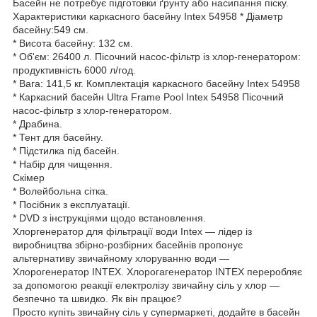
Басейн не потребує підготовки ґрунту або насипання піску.
Характеристики каркасного басейну Intex 54958 * Діаметр
басейну:549 см.
* Висота басейну: 132 см.
* Об'єм: 26400 л. Пісочний насос-фільтр із хлор-генератором:
продуктивність 6000 л/год.
* Вага: 141,5 кг. Комплектація каркасного басейну Intex 54958
* Каркасний басейн Ultra Frame Pool Intex 54958 Пісочний
насос-фільтр з хлор-генератором.
* Драбина.
* Тент для басейну.
* Підстилка під басейн.
* Набір для чищення.
Скімер
* Волейбольна сітка.
* Посібник з експлуатації.
* DVD з інструкціями щодо встановлення.
Хлоргенератор для фільтрації води Intex — лідер із
виробництва збірно-розбірних басейнів пропонує
альтернативу звичайному хлоруванню води —
Хлорогенератор INTEX. Хлорогагенератор INTEX переробляє
за допомогою реакції електролізу звичайну сіль у хлор —
безпечно та швидко. Як він працює?
Просто купіть звичайну сіль у супермаркеті, додайте в басейн