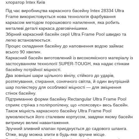
хлоратор Intex Київ
Під час виробництва каркасного басейну Intex 28334 Ultra
Frame використовується нова технологія фарбування
каркасом методом порошкового напилення, яка робить
металеві деталі каркаса довговічнішими.
Збірний каркасний басейн серії Ultra Frame Pool швидко та
легко встановлюється.
Процес складання басейну до наповнення водою займає
всього 90 хвилин.
Каркасний басейн виготовлений із високоякісного матеріалу із
застосуванням технології SUPER-TOUGH, яка надає стінкам
басейну потрійної міцності.
Два зовнішні шари щільного вінілу, стійкого до ударів,
розтягування, стирання, сонячного світла, й один внутрішній
шар поліестеру для особливої міцності — для зміцнення
стінок басейну.
Підтриманню форми басейну Rectangular Ultra Frame Pool
сприяє стрічка з поліпропілену, що «поясовує» весь басейн.
Також міцність каркасного басейну Ultra Frame Pool
зумовлюється його сталевим корпусом, завдяки якому басейн
витримує великі навантаження.
Зручний зливний клапан приєднується до садового шланга.
Отже, воду можна злити в будь-яке зручне місце.