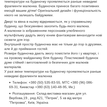
температури на будиночку проявляються раніше невидимі
фрагменти малюнка. Будиночок принесе багато позитивних
емоцій вашим дітям! Оригінальний дизайн і функціональність
нікого не залишать байдужими.
Двері та вікна в ньому відкриваються, як у справжньому
будинку, що безсумнівно захопить будь-якого малюка.
А малюнки із зображенням персонажів улюбленого
мультфільму дадуть змогу юним фантазерам винаходити нові
сюжети для ігор.
Внутрішній простір будиночка має не тільки до ігор із друзями,
але й до приймання гостей.
Розміри будиночка дають змогу помістити його і у квартирі, і
на ігровому майданчику біля будинку. Пластиковий будинок
дуже стійкий і виготовлений із безпечних для малюків
матеріалів.
У разі зміни температури на будиночку проявляються раніше
невидимі фрагменти малюнка
Телефон: +380 (50) 535-83-55, MTC +380 (96) 086-
69-31, Киевстар +380 (63) 140-48-95, life;)
Розташування: Склад-виставка-магазин для ул.
Вербова,19., ряд A21, "Петрик", 5 хв від метро
"Петровка", Київ, Україна