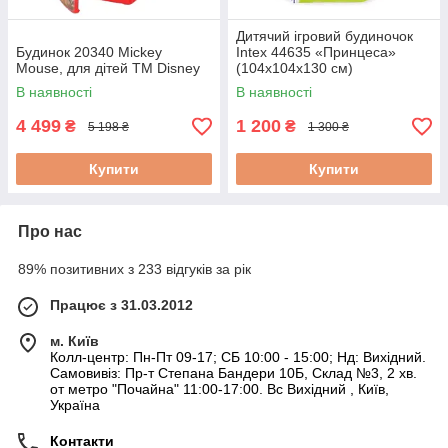
Дитячий ігровий будиночок
Будинок 20340 Mickey
Intex 44635 «Принцеса»
Mouse, для дітей ТМ Disney
(104х104х130 см)
В наявності
В наявності
4 499
1 200
₴
₴
5 198 ₴
1 300 ₴
Купити
Купити
Про нас
89% позитивних з 233 відгуків за рік
Працює з 31.03.2012
м. Київ
Колл-центр: Пн-Пт 09-17; СБ 10:00 - 15:00; Нд: Вихідний.
Самовивіз: Пр-т Степана Бандери 10Б, Склад №3, 2 хв.
от метро "Почайна" 11:00-17:00. Вс Вихідний , Київ,
Україна
Контакти