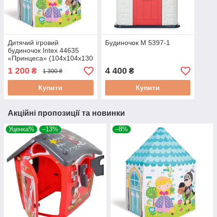
Дитячий ігровий
Будиночок M 5397-1
будиночок Intex 44635
«Принцеса» (104х104х130
см)
1 200
4 400
₴
₴
1 300 ₴
Купити
Купити
Акційні пропозиції та новинки
Уценка%
–13%
–8%