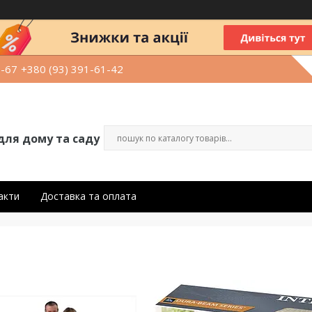
9-67
+380 (93) 391-61-42
для дому та саду
акти
Доставка та оплата