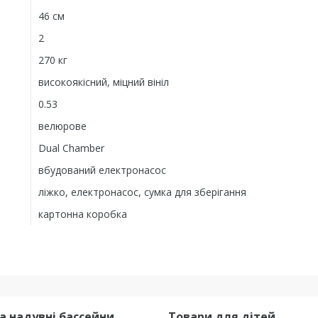
46 см
2
270 кг
високоякісний, міцний вініл
0.53
велюрове
Dual Chamber
вбудований електронасос
ліжко, електронасос, сумка для зберігання
картонна коробка
та надувні бассейни
Товари для дітей