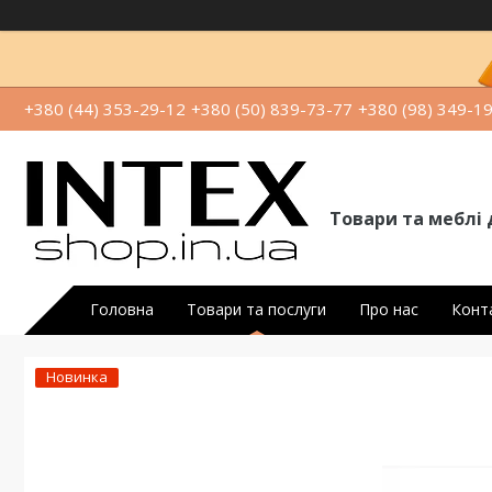
+380 (44) 353-29-12
+380 (50) 839-73-77
+380 (98) 349-1
Товари та меблі 
Головна
Товари та послуги
Про нас
Конт
Новинка