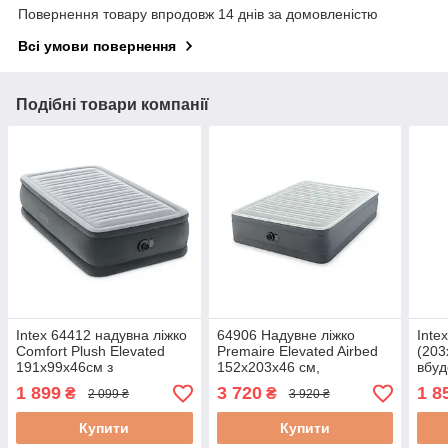
Повернення товару впродовж 14 днів за домовленістю
Всі умови повернення
Подібні товари компанії
Intex 64412 надувна ліжко
64906 Надувне ліжко
Inte
Comfort Plush Elevated
Premaire Elevated Airbed
(203
191х99х46см з
152х203х46 см,
вбу
вбудованим
вбудований насос 220V
еле
1 899
3 720
1 8
₴
₴
2 099 ₴
3 920 ₴
електронасосом
Купити
Купити