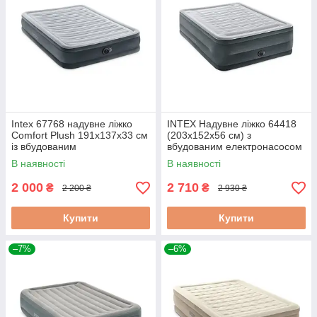
Intex 67768 надувне ліжко
INTEX Надувне ліжко 64418
Comfort Plush 191x137x33 см
(203х152x56 см) з
із вбудованим
вбудованим електронасосом
електронасосом
В наявності
В наявності
2 000
2 710
₴
₴
2 200 ₴
2 930 ₴
Купити
Купити
–7%
–6%