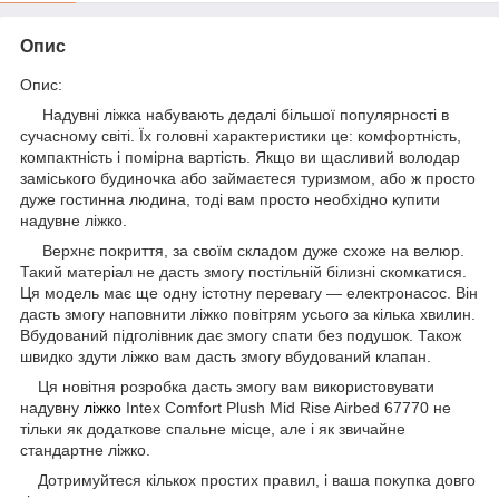
Опис
Опис:
Надувні ліжка набувають дедалі більшої популярності в
сучасному світі. Їх головні характеристики це: комфортність,
компактність і помірна вартість. Якщо ви щасливий володар
заміського будиночка або займаєтеся туризмом, або ж просто
дуже гостинна людина, тоді вам просто необхідно купити
надувне ліжко.
Верхнє покриття, за своїм складом дуже схоже на велюр.
Такий матеріал не дасть змогу постільній білизні скомкатися.
Ця модель має ще одну істотну перевагу — електронасос. Він
дасть змогу наповнити ліжко повітрям усього за кілька хвилин.
Вбудований підголівник дає змогу спати без подушок. Також
швидко здути ліжко вам дасть змогу вбудований клапан.
Ця новітня розробка дасть змогу вам використовувати
надувну
ліжко
Intex Comfort Plush Mid Rise Airbed 67770 не
тільки як додаткове спальне місце, але і як звичайне
стандартне ліжко.
Дотримуйтеся кількох простих правил, і ваша покупка довго