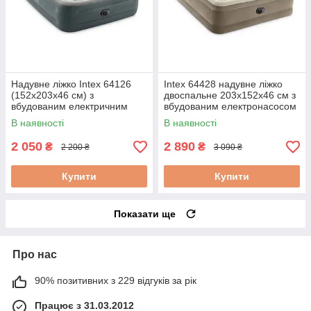
Надувне ліжко Intex 64126
Intex 64428 надувне ліжко
(152х203х46 см) з
двоспальне 203х152х46 см з
вбудованим електричним
вбудованим електронасосом
насосом
В наявності
В наявності
2 050
2 890
₴
₴
2 200 ₴
3 090 ₴
Купити
Купити
Показати ще
Про нас
90% позитивних з 229 відгуків за рік
Працює з 31.03.2012