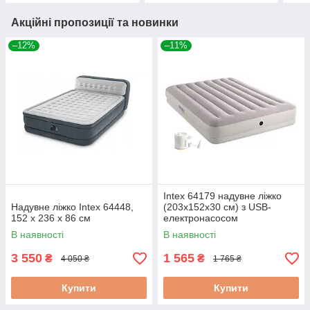
Акційні пропозиції та новинки
–12%
–11%
Intex 64179 надувне ліжко
Надувне ліжко Intex 64448,
(203х152х30 см) з USB-
152 x 236 x 86 см
електронасосом
В наявності
В наявності
3 550
1 565
₴
₴
4 050 ₴
1 765 ₴
Купити
Купити