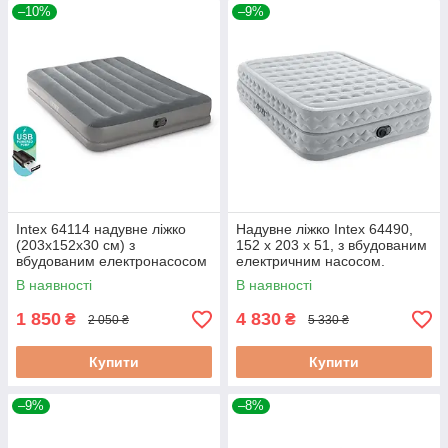
–10%
–9%
Intex 64114 надувне ліжко
Надувне ліжко Intex 64490,
(203х152х30 см) з
152 х 203 х 51, з вбудованим
вбудованим електронасосом
електричним насосом.
USB
В наявності
В наявності
1 850
4 830
₴
₴
2 050 ₴
5 330 ₴
Купити
Купити
–9%
–8%