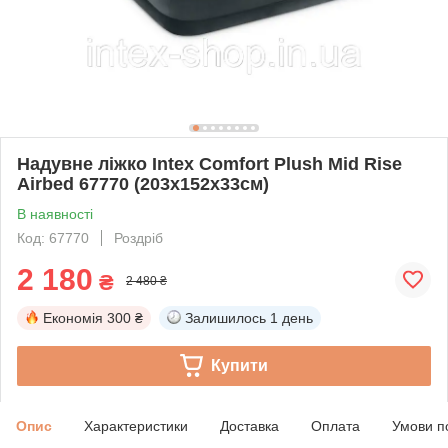
Надувне ліжко Intex Comfort Plush Mid Rise
Airbed 67770 (203x152x33см)
В наявності
Код: 67770
Роздріб
2 180
₴
2 480 ₴
Економія
300 ₴
Залишилось
1 день
Купити
Опис
Характеристики
Доставка
Оплата
Умови п