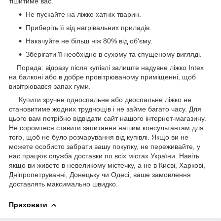
тішитиме вас.
Не пускайте на ліжко хатніх тварин.
Приберіть її від нагрівальних приладів.
Накачуйте не більш ніж 80% від об'єму.
Зберігати її необхідно в сухому та спущеному вигляді.
Порада: відразу після купівлі залиште надувне ліжко Intex
на балконі або в добре провітрюваному приміщенні, щоб
вивітрювався запах гуми.
Купити зручне односпальне або двоспальне ліжко не
становитиме жодних труднощів і не займе багато часу. Для
цього вам потрібно відвідати сайт нашого інтернет-магазину.
Не соромтеся ставити запитання нашим консультантам для
того, щоб не було розчарування від купівлі. Якщо ви не
можете особисто забрати вашу покупку, не переживайте, у
нас працює служба доставки по всіх містах України. Навіть
якщо ви живете в невеликому містечку, а не в Києві, Харкові,
Дніпропетруванні, Донецьку чи Одесі, ваше замовлення
доставлять максимально швидко.
Приховати