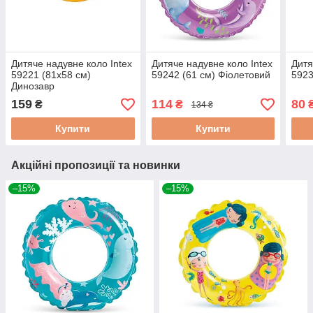
Дитяче надувне коло Intex
Дитяче надувне коло Intex
Дитя
59221 (81х58 см)
59242 (61 см) Фіолетовий
5923
Динозавр
159
114
80
₴
₴
134 ₴
Купити
Купити
Акційні пропозиції та новинки
–15%
–15%