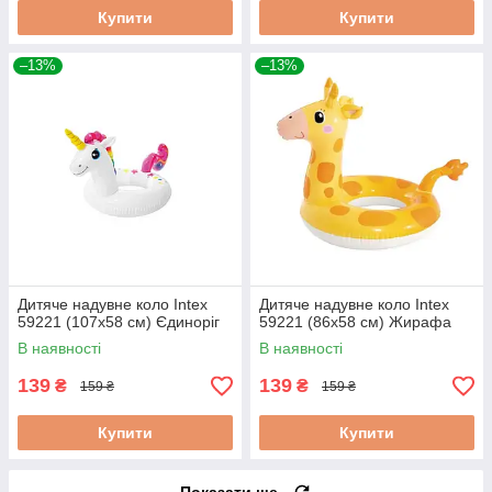
Купити
Купити
–13%
–13%
Дитяче надувне коло Intex
Дитяче надувне коло Intex
59221 (107х58 см) Єдиноріг
59221 (86х58 см) Жирафа
В наявності
В наявності
139
139
₴
₴
159 ₴
159 ₴
Купити
Купити