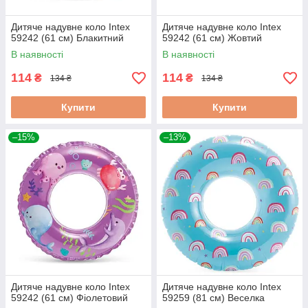
Дитяче надувне коло Intex
Дитяче надувне коло Intex
59242 (61 см) Блакитний
59242 (61 см) Жовтий
В наявності
В наявності
114
114
₴
₴
134 ₴
134 ₴
Купити
Купити
–15%
–13%
Дитяче надувне коло Intex
Дитяче надувне коло Intex
59242 (61 см) Фіолетовий
59259 (81 см) Веселка