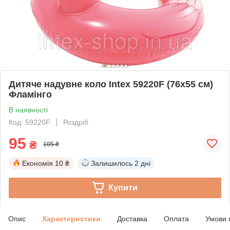
Дитяче надувне коло Intex 59220F (76х55 см)
Фламінго
В наявності
Код: 59220F
Роздріб
95
₴
105 ₴
Економія
10 ₴
Залишилось
2 дні
Купити
Опис
Характеристики
Доставка
Оплата
Умови 