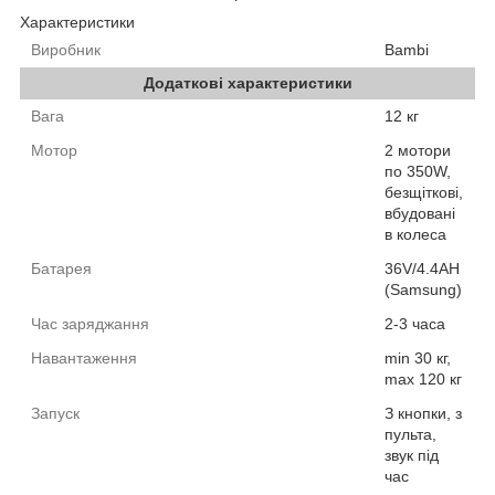
Характеристики
Виробник
Bambi
Додаткові характеристики
Вага
12 кг
Мотор
2 мотори
по 350W,
безщіткові,
вбудовані
в колеса
Батарея
36V/4.4AH
(Samsung)
Час заряджання
2-3 часа
Навантаження
min 30 кг,
max 120 кг
Запуск
З кнопки, з
пульта,
звук під
час