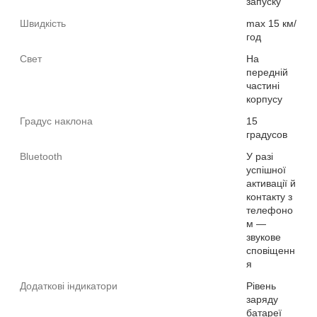
запуску
Швидкість
max 15 км/
год
Свет
На
передній
частині
корпусу
Градус наклона
15
градусов
Bluetooth
У разі
успішної
активації й
контакту з
телефоно
м —
звукове
сповіщенн
я
Додаткові індикатори
Рівень
заряду
батареї