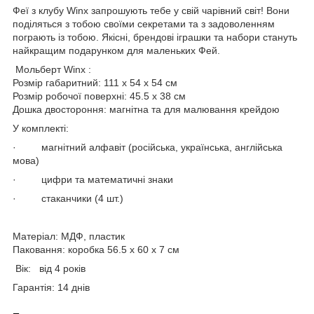
Феї з клубу Winx запрошують тебе у свій чарівний світ! Вони
поділяться з тобою своїми секретами та з задоволенням
пограють із тобою. Якісні, брендові іграшки та набори стануть
найкращим подарунком для маленьких Фей.
Мольберт Winx :
Розмір габаритний: 111 х 54 х 54 см
Розмір робочої поверхні: 45.5 х 38 см
Дошка двостороння: магнітна та для малювання крейдою
У комплекті:
· магнітний алфавіт (російська, українська, англійська
мова)
· цифри та математичні знаки
· стаканчики (4 шт.)
Матеріал: МДФ, пластик
Паковання: коробка 56.5 х 60 х 7 см
Вік: від 4 років
Гарантія: 14 днів