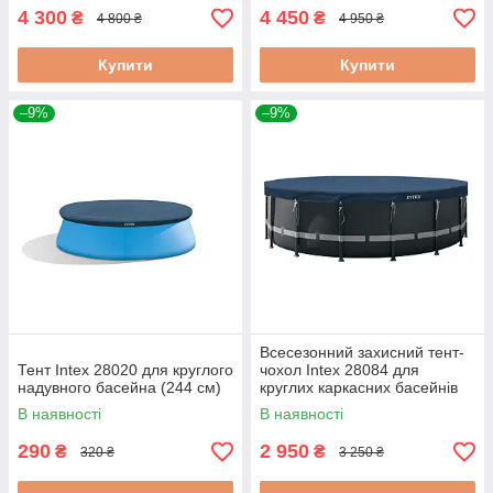
4 300
4 450
₴
₴
4 800 ₴
4 950 ₴
Купити
Купити
–9%
–9%
Всесезонний захисний тент-
Тент Intex 28020 для круглого
чохол Intex 28084 для
надувного басейна (244 см)
круглих каркасних басейнів
488 см
В наявності
В наявності
290
2 950
₴
₴
320 ₴
3 250 ₴