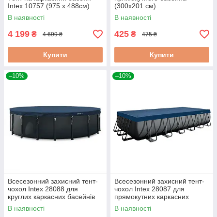
Intex 10757 (975 х 488см)
(300х201 см)
В наявності
В наявності
4 199
425
₴
₴
4 699 ₴
475 ₴
Купити
Купити
–10%
–10%
Всесезонний захисний тент-
Всесезонний захисний тент-
чохол Intex 28088 для
чохол Intex 28087 для
круглих каркасних басейнів
прямокутних каркасних
610 см
басейнів 732х366 см
В наявності
В наявності