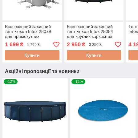
Всесезонний захисний
Всесезонний захисний
Тент
тент-чохол Intex 28079
тент-чохол Intex 28084
Inte
для прямокутних
для круглих каркасних
каркасних басейнів
басейнів 488 см
1 699
2 950
4 1
₴
₴
1 799 ₴
3 250 ₴
400х200 см
Купити
Купити
Акційні пропозиції та новинки
–12%
–11%