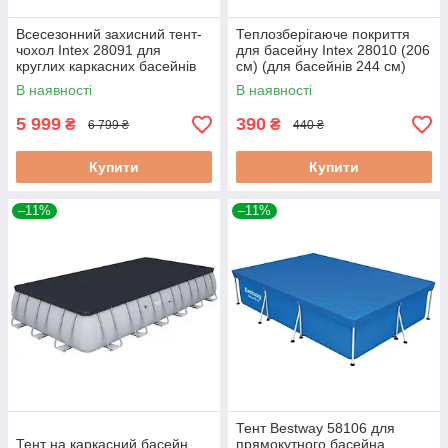
Всесезонний захисний тент-
Теплозберігаюче покриття
чохол Intex 28091 для
для басейну Intex 28010 (206
круглих каркасних басейнів
см) (для басейнів 244 см)
732 см
В наявності
В наявності
5 999
390
₴
₴
6 799 ₴
440 ₴
Купити
Купити
–11%
–11%
Тент Bestway 58106 для
Тент на каркасний басейн
прямокутного басейна