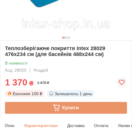
Теплозберігаюче покриття Intex 28029
476х234 см (для басейнів 488х244 см)
В наявності
Код: 28029
Роздріб
1 370
₴
1 470 ₴
Економія
100 ₴
Залишилось
1 день
Купити
Опис
Характеристики
Доставка
Оплата
Умови 