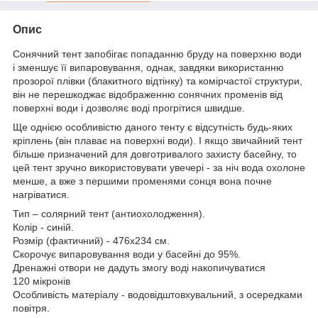
Опис
Сонячний тент запобігає попаданню бруду на поверхню води
і зменшує її випаровування, однак, завдяки використанню
прозорої плівки (блакитного відтінку) та комірчастої структури,
він не перешкоджає відображенню сонячних променів від
поверхні води і дозволяє воді прогрітися швидше.
Ще однією особливістю даного тенту є відсутність будь-яких
кріплень (він плаває на поверхні води). І якщо звичайний тент
більше призначений для довготривалого захисту басейну, то
цей тент зручно використовувати увечері - за ніч вода охолоне
менше, а вже з першими променями сонця вона почне
нагріватися.
Тип – солярний тент (антиохолодження).
Колір - синій.
Розмір (фактичний) - 476х234 см.
Скорочує випаровування води у басейні до 95%.
Дренажні отвори не дадуть змогу воді накопичуватися
120 мікронів
Особливість матеріалу - водовідштовхувальний, з осередками
повітря.