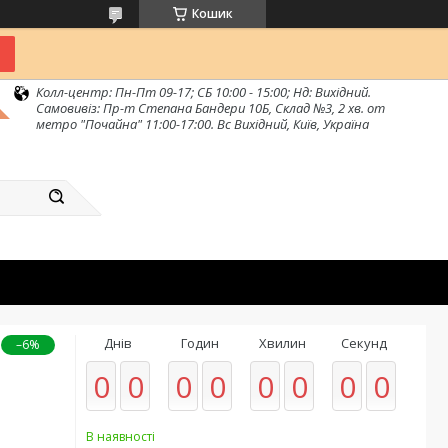
Кошик
Колл-центр: Пн-Пт 09-17; СБ 10:00 - 15:00; Нд: Вихідний.
Самовивіз: Пр-т Степана Бандери 10Б, Склад №3, 2 хв. от
метро "Почайна" 11:00-17:00. Вс Вихідний, Київ, Україна
Днів
Годин
Хвилин
Секунд
–6%
0
0
0
0
0
0
0
0
В наявності