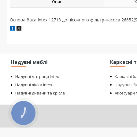
Опис
Х
Основа бака Intex 12718 до пісочного фільтр-насоса 26652(
Надувні меблі
Каркасні 
Надувні матраци Intex
Каркасні б
Надувні ліжка Intex
Надувны ба
Надувні дивани та крісла
Аксесуари т
КНОПКА
ЗВ'ЯЗКУ