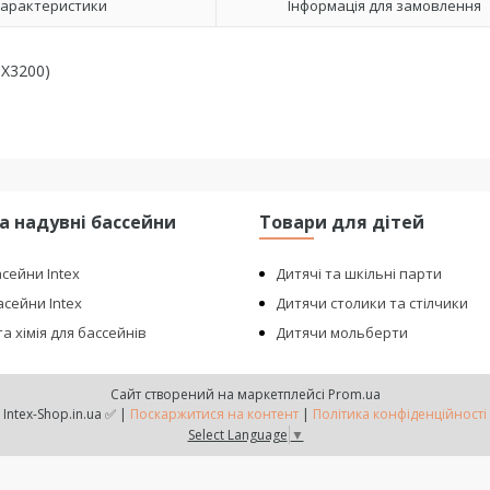
арактеристики
Інформація для замовлення
SX3200)
та надувні бассейни
Товари для дітей
асейни Intex
Дитячі та шкільні парти
сейни Intex
Дитячи столики та стілчики
а хімія для бассейнів
Дитячи мольберти
Сайт створений на маркетплейсі
Prom.ua
Intex-Shop.in.ua ✅ |
Поскаржитися на контент
|
Політика конфіденційності
Select Language
▼