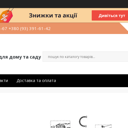
9-67
+380 (93) 391-61-42
для дому та саду
акти
Доставка та оплата