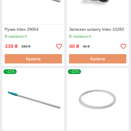
Ручка Intex 29054
Затискач шлангу Intex 10283
В наявності
В наявності
339
40
₴
₴
389 ₴
45 ₴
Купити
Купити
–11%
–11%