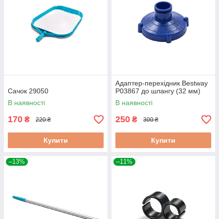
Адаптер-перехідник Bestway
Сачок 29050
P03867 до шлангу (32 мм)
В наявності
В наявності
170
250
₴
₴
220 ₴
300 ₴
Купити
Купити
–13%
–11%