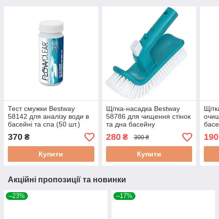
Тест смужки Bestway
Щітка-насадка Bestway
Щітк
58142 для аналізу води в
58786 для чищення стінок
очищ
басейні та спа (50 шт.)
та дна басейну
бас
370
280
190
₴
₴
300 ₴
Купити
Купити
Акційні пропозиції та новинки
–23%
–17%