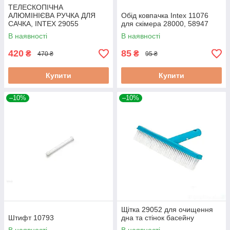
ТЕЛЕСКОПІЧНА
АЛЮМІНІЄВА РУЧКА ДЛЯ
Обід ковпачка Intex 11076
САЧКА, INTEX 29055
для скімера 28000, 58947
В наявності
В наявності
420
85
₴
₴
470 ₴
95 ₴
Купити
Купити
–10%
–10%
Щітка 29052 для очищення
Штифт 10793
дна та стінок басейну