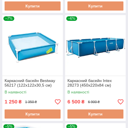
Купити
Купити
–7%
–6%
Каркасний басейн Bestway
Каркасний басейн Intex
56217 (122x122x30,5 см)
28273 (450х220х84 см)
В наявності
В наявності
1 250
6 500
₴
₴
1 350 ₴
6 900 ₴
Купити
Купити
–5%
–5%