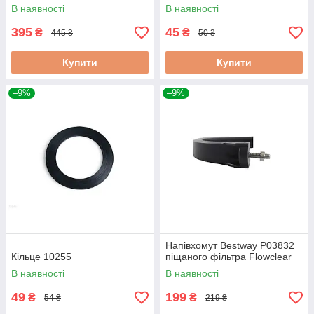
В наявності
В наявності
395
45
₴
₴
445 ₴
50 ₴
Купити
Купити
–9%
–9%
Напівхомут Bestway P03832
Кільце 10255
піщаного фільтра Flowclear
В наявності
В наявності
49
199
₴
₴
54 ₴
219 ₴