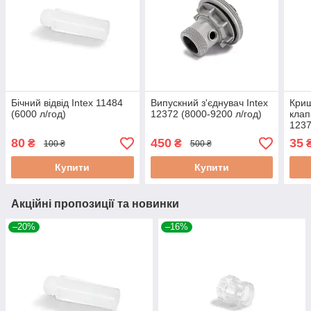
Бічний відвід Intex 11484
Випускний з'єднувач Intex
Криш
(6000 л/год)
12372 (8000-9200 л/год)
клап
123
80
450
35
₴
₴
100 ₴
500 ₴
Купити
Купити
Акційні пропозиції та новинки
–20%
–16%