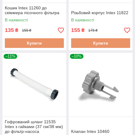
Кошик Intex 11260 до
скіммера пісочного фільтра
Різьбовий корпус Intex 11822
В наявності
В наявності
135
155
₴
₴
155 ₴
175 ₴
Купити
Купити
–11%
–10%
Гофрований шланг 11535
Intex з гайками (37 см/38 мм)
до фільтр-насоса
Клапан Intex 10460