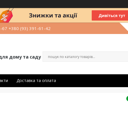
9-67
+380 (93) 391-61-42
для дому та саду
акти
Доставка та оплата