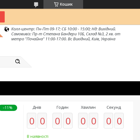
Кошик
Колл-центр: Пн-Пт 09-17; СБ 10:00 - 15:00; Нд: Вихідний.
Самовивіз: Пр-т Степана Бандери 10Б, Склад №3, 2 хв. от
метро "Почайна" 11:00-17:00. Вс Вихідний, Київ, Україна
Днів
Годин
Хвилин
Секунд
–11%
0
0
0
0
0
0
0
0
В наявності