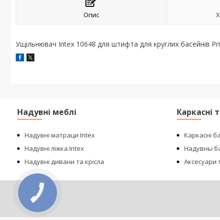
Опис
Х
Ущільнювач Intex 10648 для штифта для круглих басейнів Pr
Надувні меблі
Каркасні 
Надувні матраци Intex
Каркасні б
Надувні ліжка Intex
Надувны ба
Надувні дивани та крісла
Аксесуари т
КНОПКА
ЗВ'ЯЗКУ