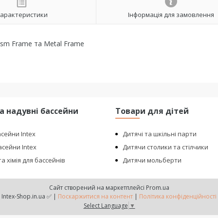
арактеристики
Інформація для замовлення
ism Frame та Metal Frame
та надувні бассейни
Товари для дітей
асейни Intex
Дитячі та шкільні парти
сейни Intex
Дитячи столики та стілчики
а хімія для бассейнів
Дитячи мольберти
Сайт створений на маркетплейсі
Prom.ua
Intex-Shop.in.ua ✅ |
Поскаржитися на контент
|
Політика конфіденційності
Select Language
▼