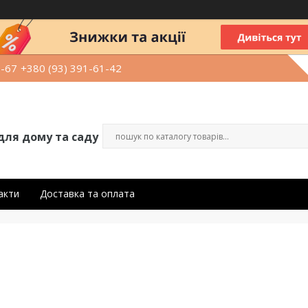
9-67
+380 (93) 391-61-42
для дому та саду
акти
Доставка та оплата