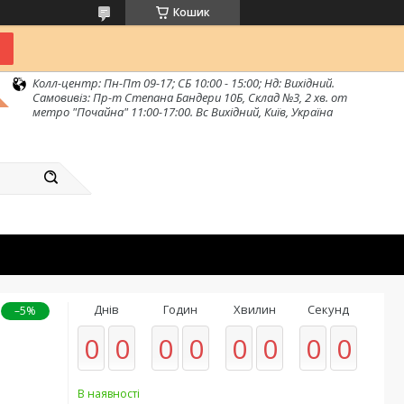
Кошик
Колл-центр: Пн-Пт 09-17; СБ 10:00 - 15:00; Нд: Вихідний.
Самовивіз: Пр-т Степана Бандери 10Б, Склад №3, 2 хв. от
метро "Почайна" 11:00-17:00. Вс Вихідний, Київ, Україна
Днів
Годин
Хвилин
Секунд
–5%
0
0
0
0
0
0
0
0
В наявності