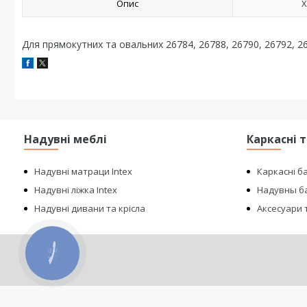
Опис
Х
Для прямокутних та овальних 26784, 26788, 26790, 26792, 2
Надувні меблі
Каркасні 
Надувні матраци Intex
Каркасні б
Надувні ліжка Intex
Надувны ба
Надувні дивани та крісла
Аксесуари т
КНОПКА
ЗВ'ЯЗКУ