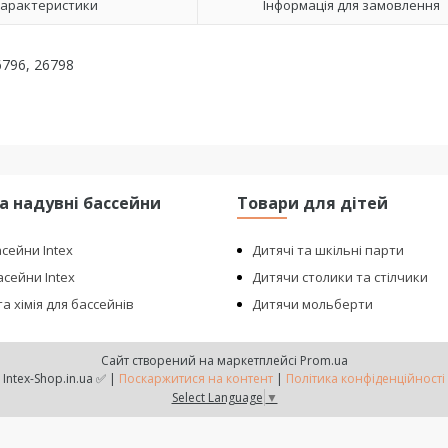
арактеристики
Інформація для замовлення
6796, 26798
та надувні бассейни
Товари для дітей
асейни Intex
Дитячі та шкільні парти
сейни Intex
Дитячи столики та стілчики
а хімія для бассейнів
Дитячи мольберти
Сайт створений на маркетплейсі
Prom.ua
Intex-Shop.in.ua ✅ |
Поскаржитися на контент
|
Політика конфіденційності
Select Language
▼