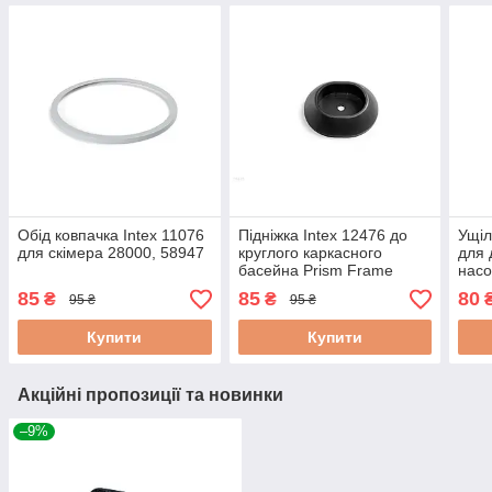
Обід ковпачка Intex 11076
Підніжка Intex 12476 до
Ущіл
для скімера 28000, 58947
круглого каркасного
для 
басейна Prism Frame
насо
(549, 610 см)
85
85
80
₴
₴
95 ₴
95 ₴
Купити
Купити
Акційні пропозиції та новинки
–9%