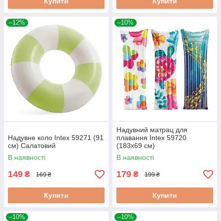
Купити
Купити
–12%
–10%
Надувний матрац для
Надувне коло Intex 59271 (91
плавання Intex 59720
см) Салатовий
(183х69 см)
В наявності
В наявності
149
179
₴
₴
169 ₴
199 ₴
Купити
Купити
–10%
–10%