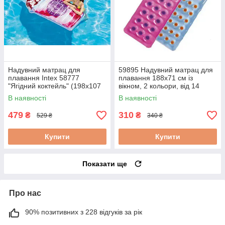
Надувний матрац для
59895 Надувний матрац для
плавання Intex 58777
плавання 188х71 см із
"Ягідний коктейль" (198х107
вікном, 2 кольори, від 14
см)
років
В наявності
В наявності
479
310
₴
₴
529 ₴
340 ₴
Купити
Купити
Показати ще
Про нас
90% позитивних з 228 відгуків за рік