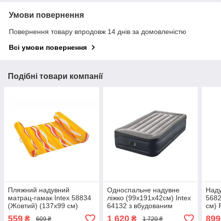
Умови повернення
Повернення товару впродовж 14 днів за домовленістю
Всі умови повернення
Подібні товари компанії
Пляжний надувний
Односпальне надувне
Наду
матрац-гамак Intex 58834
ліжко (99х191х42см) Intex
5682
(Жовтий) (137х99 см)
64132 з вбудованим
см) 
електронасосом
559
1 620
899
₴
₴
609 ₴
1 720 ₴