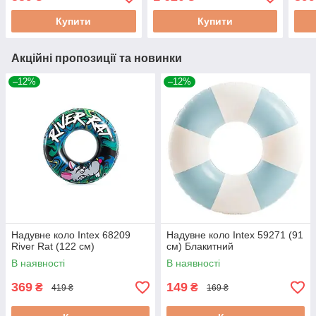
Купити
Купити
Акційні пропозиції та новинки
–12%
–12%
Надувне коло Intex 68209
Надувне коло Intex 59271 (91
River Rat (122 см)
см) Блакитний
В наявності
В наявності
369
149
₴
₴
419 ₴
169 ₴