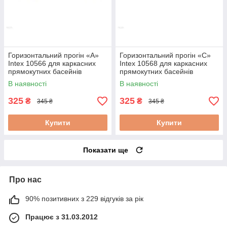
Горизонтальний прогін «A»
Горизонтальний прогін «C»
Intex 10566 для каркасних
Intex 10568 для каркасних
прямокутних басейнів
прямокутних басейнів
Rectangular frame (28273)
Rectangular frame (28273)
В наявності
В наявності
325
325
₴
₴
345 ₴
345 ₴
Купити
Купити
Показати ще
Про нас
90% позитивних з 229 відгуків за рік
Працює з 31.03.2012