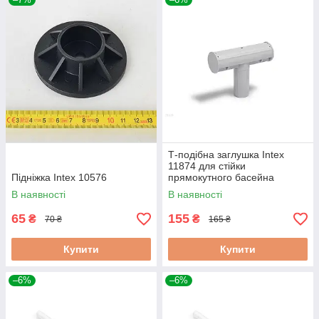
Т-подібна заглушка Intex
11874 для стійки
Підніжка Intex 10576
прямокутного басейна
(28270, 28271, 28272)
В наявності
В наявності
65
155
₴
₴
70 ₴
165 ₴
Купити
Купити
–6%
–6%