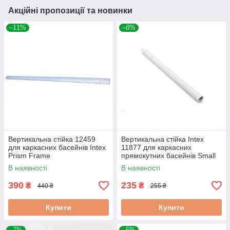
Акційні пропозиції та новинки
–11%
–8%
Вертикальна стійка 12459
Вертикальна стійка Intex
для каркасних басейнів Intex
11877 для каркасних
Prism Frame
прямокутних басейнів Small
Frame (28270)
В наявності
В наявності
390
235
₴
₴
440 ₴
255 ₴
Купити
Купити
–7%
–6%