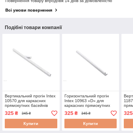
Повернення товару впродовж 14 днів за домовленістю
Всі умови повернення
Подібні товари компанії
Вертикальний прогін Intex
Горизонтальний прогін
Верт
10570 для каркасних
Intex 10963 «D» для
1187
прямокутних басейнів
каркасних прямокутних
прям
Small Frame,Rectangular
басейнів Small Frame
Smal
325
325
325
₴
₴
345 ₴
345 ₴
frame (28273)
(28271)
Купити
Купити