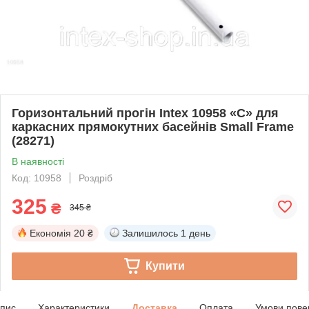
Горизонтальний прогін Intex 10958 «С» для
каркасних прямокутних басейнів Small Frame
(28271)
В наявності
Код: 10958
Роздріб
325
₴
345 ₴
Економія
20 ₴
Залишилось
1 день
Купити
пис
Характеристики
Доставка
Оплата
Умови пове