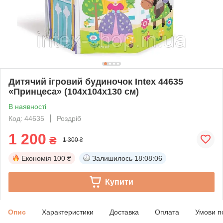
Дитячий ігровий будиночок Intex 44635
«Принцеса» (104х104х130 см)
В наявності
Код: 44635
Роздріб
1 200
₴
1 300 ₴
Економія
100 ₴
Залишилось
18:08:06
Купити
Опис
Характеристики
Доставка
Оплата
Умови п