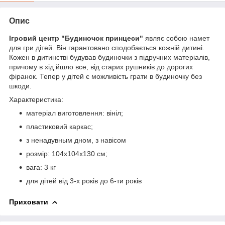
Опис
Ігровий центр "Будиночок принцеси"
являє собою намет
для гри дітей. Він гарантовано сподобається кожній дитині.
Кожен в дитинстві будував будиночки з підручних матеріалів,
причому в хід йшло все, від старих рушників до дорогих
фіранок. Тепер у дітей є можливість грати в будиночку без
шкоди.
Характеристика:
матеріал виготовлення: вініл;
пластиковий каркас;
з ненадувным дном, з навісом
розмір: 104х104х130 см;
вага: 3 кг
для дітей від 3-х років до 6-ти років
Приховати