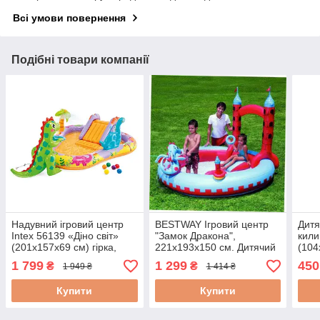
Всі умови повернення
Подібні товари компанії
Надувний ігровий центр
BESTWAY Ігровий центр
Дитя
Intex 56139 «Діно світ»
"Замок Дракона",
кили
(201х157х69 см) гірка,
221х193х150 см. Дитячий
(104
фонтан
надувний басейн: 53037
1 799
1 299
450
₴
₴
1 949 ₴
1 414 ₴
Купити
Купити