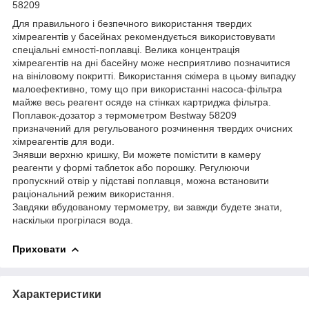
58209
Для правильного і безпечного використання твердих
хімреагентів у басейнах рекомендується використовувати
спеціальні ємності-поплавці. Велика концентрація
хімреагентів на дні басейну може несприятливо позначитися
на вініловому покритті. Використання скімера в цьому випадку
малоефективно, тому що при використанні насоса-фільтра
майже весь реагент осяде на стінках картриджа фільтра.
Поплавок-дозатор з термометром Bestway 58209
призначений для регульованого розчинення твердих очисних
хімреагентів для води.
Знявши верхню кришку, Ви можете помістити в камеру
реагенти у формі таблеток або порошку. Регулюючи
пропускний отвір у підставі поплавця, можна встановити
раціональний режим використання.
Завдяки вбудованому термометру, ви завжди будете знати,
наскільки прогрілася вода.
Приховати
Характеристики