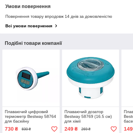
Умови повернення
Повернення товару впродовж 14 днів за домовленістю
Всі умови повернення
Подібні товари компанії
Плаваючий цифровий
Плаваючий дозатор
Пла
термометр Bestway 58764
Bestway 58769 (16.5 см)
Best
для басейну
для хімії
бас
730
249
149
₴
₴
830 ₴
269 ₴