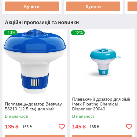
Купити
Купити
Акційні пропозиції та новинки
–13%
–12%
Плаваючий дозатор для хімії
Поплавець-дозатор Bestway
Intex Floating Chemical
58210 (12.5 см) для хімії
Dispenser 29040
В наявності
В наявності
135
145
₴
₴
155 ₴
165 ₴